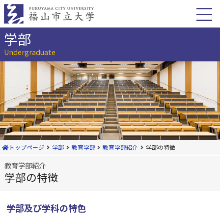
本
文
へ
移
学部
動
Undergraduate
トップページ
学部
教育学部
教育学部紹介
学部の特徴
教育学部紹介
学部の特徴
学部及び学科の特色