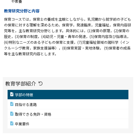
や素養
教育研究分野と内容
保育コースでは，保育士の養成を主眼としながら，乳児期から就学前の子ども
の保育に対する理解を深めるため，保育学，発達臨床，児童福祉，保育内容研
究等を，主な教育研究分野とします。具体的には，(1)保育の原理，(2)保育の
歴史，(3)保育の制度，(4)幼児・児童・青年の発達，(5)保育内容及び指導法，
(6)特別なニーズのある子どもの保育と支援，(7)児童福祉領域の諸科学（イン
クルーシヴ教育，家族支援論等），(8)保育実習・実地体験， (9)保育者の成長
等を主な教育研究内容とします。
教育学部紹介
学部の特徴
目指せる進路
取得できる免許・資格
卒業要件