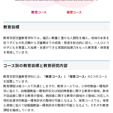
教育目標
教育学部児童教育学科では，幅広い教養と豊かな人間性を備え，地域の未来を
担う子どもの乳児期から児童期までの成長・発達を総合的に捉え，一人ひとり
の子どもを尊重した指導・支援ができる実践的指導力をもった教育者・保育者
を育成しています。
コース別の教育目標と教育研究内容
教育学部児童教育学科には，『
教育コース
』と『
保育コース
』の2つのコース
を設置しています。
教育課程は両コースで共通としますが，教育コースでは，小学校教諭一種免許
状に加えて，幼稚園教諭一種免許状又は知的障害者に関する教育の領域，肢体
不自由者に関する教育の領域，病弱者に関する教育の領域の３領域に対応した
特別支援学校教諭一種免許状の取得が可能となるよう，保育コースでは，保育
士資格に加えて幼稚園教諭一種免許状の取得が可能となるよう，それぞれ教育
課程を編成しています。