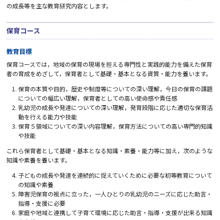
の成長等を主な教育研究内容とします。
保育コース
教育目標
保育コースでは，地域の保育の現場を担える専門性と実践的能力を備えた保育
者の育成をめざして，保育者として基礎・基本となる資質・能力を養います。
保育の本質や目的，歴史や制度等についての深い理解，今日の保育の課題
についての幅広い理解，保育者としての高い使命感や責任感
乳幼児の成長や発達についての深い理解，発育段階に応じた適切な保育活
動を行える能力や技能
保育５領域についての深い内容理解，保育方法についての高い専門的知識
や技能
これら保育者として基礎・基本となる知識・素養・能力等に加え，次のような
知識や素養を養います。
子どもの成長や発達を連続的に捉えていくために必要な初等教育について
の知識や素養
障害児保育の視点に立った，一人ひとりの乳幼児のニーズに応じた助言・
指導・支援に必要
家庭や地域と連携して子育て環境に応じた助言・指導・支援が出来る知識