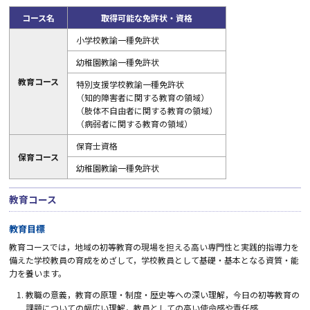
コース名
取得可能な免許状・資格
小学校教諭一種免許状
幼稚園教諭一種免許状
教育コース
特別支援学校教諭一種免許状
（知的障害者に関する教育の領域）
（肢体不自由者に関する教育の領域）
（病弱者に関する教育の領域）
保育士資格
保育コース
幼稚園教諭一種免許状
教育コース
教育目標
教育コースでは，地域の初等教育の現場を担える高い専門性と実践的指導力を
備えた学校教員の育成をめざして，学校教員として基礎・基本となる資質・能
力を養います。
教職の意義，教育の原理・制度・歴史等への深い理解，今日の初等教育の
課題についての幅広い理解，教員としての高い使命感や責任感