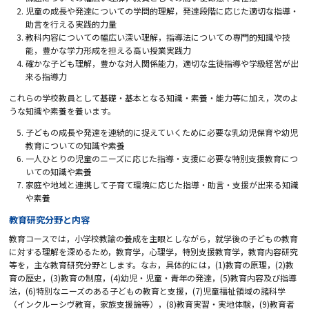
児童の成長や発達についての学問的理解，発達段階に応じた適切な指導・
助言を行える実践的力量
教科内容についての幅広い深い理解，指導法についての専門的知識や技
能，豊かな学力形成を担える高い授業実践力
確かな子ども理解，豊かな対人関係能力，適切な生徒指導や学級経営が出
来る指導力
これらの学校教員として基礎・基本となる知識・素養・能力等に加え，次のよ
うな知識や素養を養います。
子どもの成長や発達を連続的に捉えていくために必要な乳幼児保育や幼児
教育についての知識や素養
一人ひとりの児童のニーズに応じた指導・支援に必要な特別支援教育につ
いての知識や素養
家庭や地域と連携して子育て環境に応じた指導・助言・支援が出来る知識
や素養
教育研究分野と内容
教育コースでは，小学校教諭の養成を主眼としながら，就学後の子どもの教育
に対する理解を深めるため，教育学，心理学，特別支援教育学，教育内容研究
等を，主な教育研究分野とします。なお，具体的には，(1)教育の原理，(2)教
育の歴史，(3)教育の制度，(4)幼児・児童・青年の発達，(5)教育内容及び指導
法，(6)特別なニーズのある子どもの教育と支援，(7)児童福祉領域の諸科学
（インクルーシヴ教育，家族支援論等），(8)教育実習・実地体験，(9)教育者