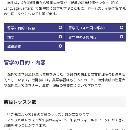
学生は，4か国6都市から留学先を選び，現地の語学研修センター（ELS
Language Centers）で集中的に語学を学ぶとともに，ホームステイ等で留学先
の生活・文化についても学びます。
留学の目的・内容
留学先（４か国６都市）
期間
留学中の研修内容
成績評価
留学の目的・内容
海外での学習及び生活体験を通じた，英語力の向上と異文化理解の促進を目
的としています。出発前には，英語学習はもちろんのこと，海外渡航の注意点
や海外生活でのマナー，異文化理解の重要性について学びます。
英語レッスン数
行き先によって1日の英語のレッスン数が異なります。
アメリカはレッスンが午前のみなので、午後のフィールドワークにたくさん
時間を使うことができます。