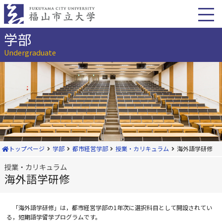
本
文
へ
移
学部
動
Undergraduate
トップページ
学部
都市経営学部
授業・カリキュラム
海外語学研修
授業・カリキュラム
海外語学研修
「海外語学研修」は，都市経営学部の1年次に選択科目として開設されてい
る，短期語学留学プログラムです。