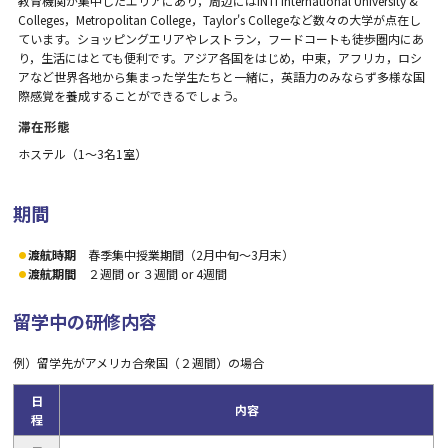
教育機関が集中したエリアにあり，周辺にはINTI International University &
Colleges，Metropolitan College，Taylor's Collegeなど数々の大学が点在し
ています。ショッピングエリアやレストラン，フードコートも徒歩圏内にあ
り，生活にはとても便利です。アジア各国をはじめ，中東，アフリカ，ロシ
アなど世界各地から集まった学生たちと一緒に，英語力のみならず多様な国
際感覚を養成することができるでしょう。
滞在形態
ホステル（1～3名1室）
期間
渡航時期
春季集中授業期間（2月中旬～3月末）
渡航期間
２週間 or ３週間 or 4週間
留学中の研修内容
例）留学先がアメリカ合衆国（２週間）の場合
日
内容
程