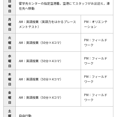
日
留学先センターの指定空港着，空港にてスタッフがお出迎え，滞
曜
在先へ移動
日
月
AM：英語授業（英語力をはかるプレース
PM：オリエンテ
曜
メントテスト）
ーション
日
火
PM：フィールド
曜
AM：英語授業（50分×4コマ）
ワーク
日
水
PM：フィールド
曜
AM：英語授業（50分×4コマ）
ワーク
日
木
PM：フィールド
曜
AM：英語授業（50分×4コマ）
ワーク
日
金
PM：フィールド
曜
AM：英語授業（50分×4コマ）
ワーク
日
土
曜
自由行動