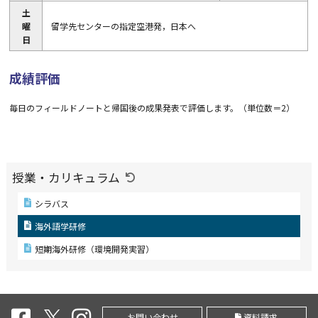
土
曜
留学先センターの指定空港発，日本へ
日
成績評価
毎日のフィールドノートと帰国後の成果発表で評価します。（単位数＝2）
授業・カリキュラム
シラバス
海外語学研修
短期海外研修（環境開発実習）
お問い合わせ
資料請求