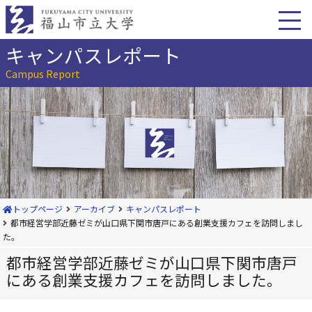
本
文
へ
移
キャンパスレポート
動
Campus Report
トップページ
アーカイブ
キャンパスレポート
都市経営学部近藤ゼミが山口県下関市唐戸にある創業支援カフェを訪問しまし
た。
都市経営学部近藤ゼミが山口県下関市唐戸
にある創業支援カフェを訪問しました。