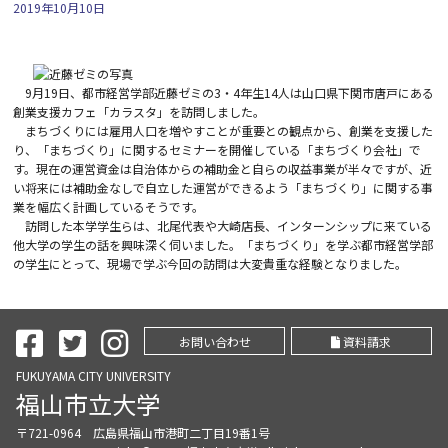
2019年10月10日
9月19日、都市経営学部近藤ゼミの3・4年生14人は山口県下関市唐戸にある
創業支援カフェ「カラスタ」を訪問しました。
まちづくりには雇用人口を増やすことが重要との観点から、創業を支援した
り、「まちづくり」に関するセミナーを開催している「まちづくり会社」で
す。現在の運営資金は自治体からの補助金と自らの収益事業が半々ですが、近
い将来には補助金なしで自立した運営ができるよう「まちづくり」に関する事
業を幅広く計画しているそうです。
訪問した本学学生らは、北尾代表や大崎店長、インターンシップに来ている
他大学の学生の話を興味深く伺いました。「まちづくり」を学ぶ都市経営学部
の学生にとって、現場で学ぶ今回の訪問は大変貴重な経験となりました。
お問い合わせ
資料請求
FUKUYAMA CITY UNIVERSITY
福山市立大学
〒721-0964 広島県福山市港町二丁目19番1号