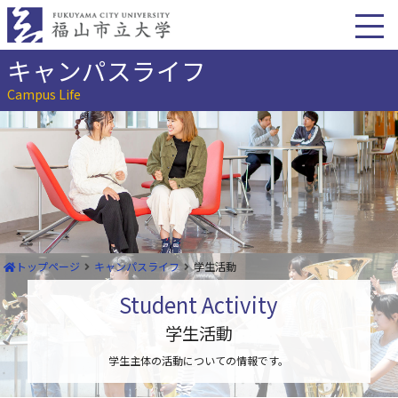
本
文
へ
移
キャンパスライフ
動
Campus Life
トップページ
キャンパスライフ
学生活動
Student Activity
学生活動
学生主体の活動についての情報です。