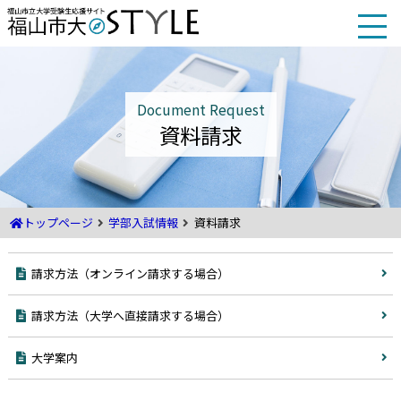
本
文
へ
移
動
Document Request
資料請求
トップページ
学部入試情報
資料請求
請求方法（オンライン請求する場合）
請求方法（大学へ直接請求する場合）
大学案内