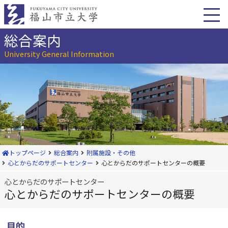
本
文
へ
移
総合案内
動
University General Information
トップページ
総合案内
附属施設・その他
心とからだのサポートセンター
心とからだのサポートセンターの概要
心とからだのサポートセンター
心とからだのサポートセンターの概要
目的