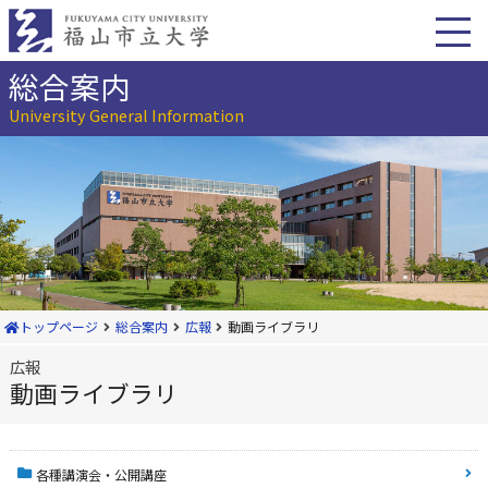
本
文
へ
移
総合案内
動
University General Information
トップページ
総合案内
広報
動画ライブラリ
広報
動画ライブラリ
各種講演会・公開講座