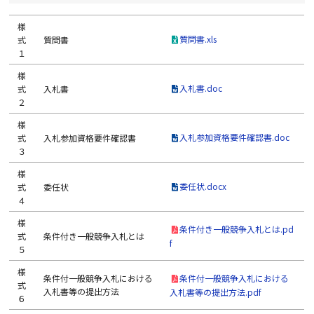
様
質問書.xls
式
質問書
１
様
入札書.doc
式
入札書
２
様
入札参加資格要件確認書.doc
式
入札参加資格要件確認書
３
様
委任状.docx
式
委任状
４
様
条件付き一般競争入札とは.pd
式
条件付き一般競争入札とは
f
５
様
条件付一般競争入札における
条件付一般競争入札における
式
入札書等の提出方法
入札書等の提出方法.pdf
６