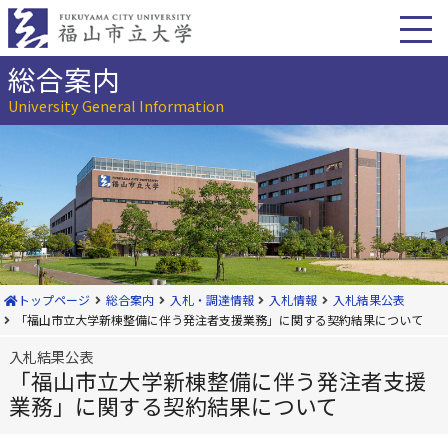
本
文
へ
移
総合案内
動
University General Information
トップページ
総合案内
入札・調達情報
入札情報
入札結果公表
「福山市立大学新棟整備に伴う発注者支援業務」に関する契約結果について
入札結果公表
「福山市立大学新棟整備に伴う発注者支援
業務」に関する契約結果について