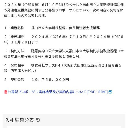
２０２４年（令和６年）６月１０日付けで公告した福山市立大学新棟整備に伴
う発注者支援業務に関する公募型プロポーザルについて、次の内容で契約を締
結しましたので公表します。
１ 業務名称 福山市立大学新棟整備に伴う発注者支援業務
２ 業務期間 ２０２４年（令和６年）７月１０日から２０２４年（令和６
年）１１月２９日まで
３ 契約方法 随意契約（公立大学法人福山市立大学契約事務取扱規程（令
和３年法人規程第４９号）第２９条第１項第１号）
４ 契約相手 株式会社プラスPM（大阪府大阪市北区西天満２丁目８番５
号 西天満大治ビル）
５ 契約金額 １９，７５６，０００円
公募型プロポーザル実施結果及び契約内容について [PDF／82KB]
入札結果公表