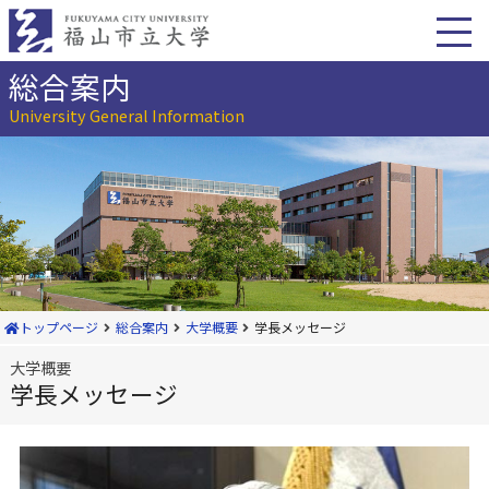
本
文
へ
移
総合案内
動
University General Information
トップページ
総合案内
大学概要
学長メッセージ
大学概要
学長メッセージ