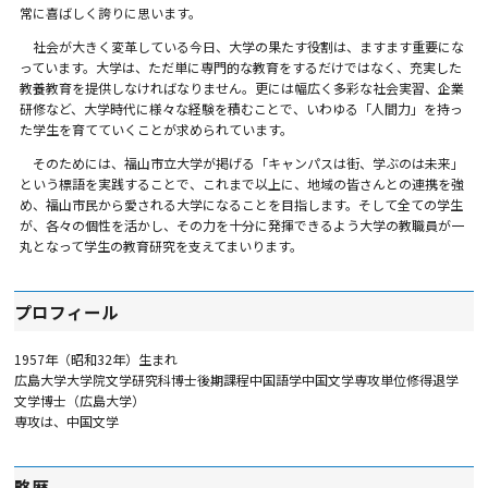
常に喜ばしく誇りに思います。
社会が大きく変革している今日、大学の果たす役割は、ますます重要にな
っています。大学は、ただ単に専門的な教育をするだけではなく、充実した
教養教育を提供しなければなりません。更には幅広く多彩な社会実習、企業
研修など、大学時代に様々な経験を積むことで、いわゆる「人間力」を持っ
た学生を育てていくことが求められています。
そのためには、福山市立大学が掲げる「キャンパスは街、学ぶのは未来」
という標語を実践することで、これまで以上に、地域の皆さんとの連携を強
め、福山市民から愛される大学になることを目指します。そして全ての学生
が、各々の個性を活かし、その力を十分に発揮できるよう大学の教職員が一
丸となって学生の教育研究を支えてまいります。
プロフィール
1957年（昭和32年）生まれ
広島大学大学院文学研究科博士後期課程中国語学中国文学専攻単位修得退学
文学博士（広島大学）
専攻は、中国文学
略歴