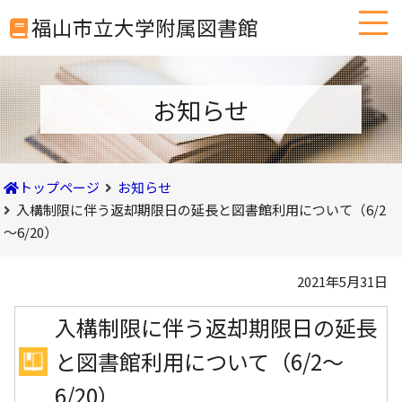
本
福山市立大学附属図書館
文
へ
移
動
お知らせ
トップページ
お知らせ
入構制限に伴う返却期限日の延長と図書館利用について（6/2
～6/20）
2021年5月31日
入構制限に伴う返却期限日の延長
と図書館利用について（6/2～
6/20）