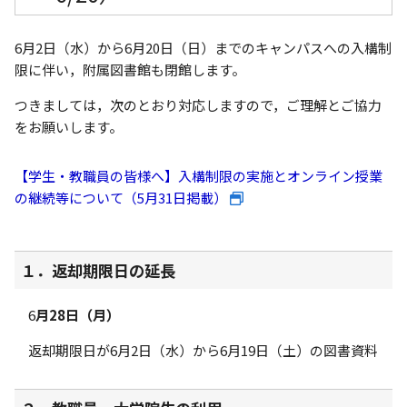
6月
2
日（水）から6月
20
日（日）までのキャンパスへの入構制
限に伴い，附属図書館も閉館します。
つきましては，次のとおり対応しますので，ご理解とご協力
をお願いします。
【学生・教職員の皆様へ】入構制限の実施とオンライン授業
の継続等について（5月31日掲載）
１．返却期限日の延長
6
月28日（月）
返却期限日が
6
月
2
日（水）から
6
月
19
日（土）の図書資料