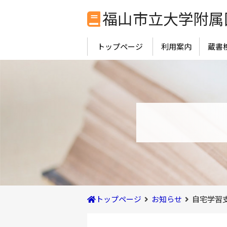
本
福山市立大学附属
文
へ
移
トップページ
利用案内
蔵書
動
トップページ
お知らせ
自宅学習支