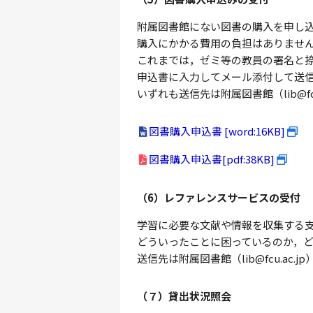
附属図書館にない図書の購入を申し
購入にかかる費用の負担はありませ
これまでは，ゼミ等の教員の署名と
申込書に入力してメール添付して送
いずれも送信先は附属図書館（lib@fcu
図書購入申込書 [word:16KB]
図書購入申込書[pdf:38KB]
（6）レファレンスサービスの受付
学習に必要な文献や情報を収集する
どういったことに困っているのか，
送信先は附属図書館（lib@fcu.ac.j
（７）貸出状況照会