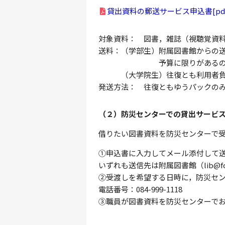
貸出資料の郵送サービス申込書[pdf:
対象資料： 図書，雑誌（視聴覚資
送料：（学部生）附属図書館からの
予算に限りがあるので大切
（大学院生）往復とも利用者負
発送方法： 往復ともゆうパックの
（２）防災センターでの貸出サービ
借りたい図書資料を防災センターで
①申込書に入力してメール添付して
いずれも送信先は附属図書館（lib@fcu
②受渡しを希望する日時に，防災セ
電話番号：084-999-1118
③職員が図書資料を防災センターで