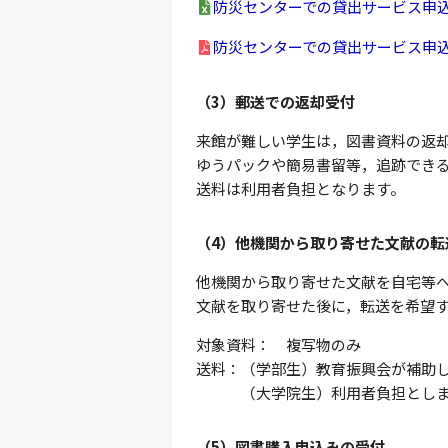
防災センターでの貸出サービス申込書[e
防災センターでの貸出サービス申込書[p
（3）郵送での返却受付
来館が難しい学生は，図書資料の返
ゆうパックや簡易書留等，追跡でき
送料は利用者負担となります。
（4）他機関から取り寄せた文献の転
他機関から取り寄せた文献を自宅等
文献を取り寄せた後に，転送を希望
対象資料： 複写物のみ
送料：（学部生）教育振興会が補助
（大学院生）利用者負担としま
（5）図書購入申込みの受付