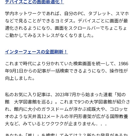
デバイスごとの画面最適化！
学内ネットワークであれば、自分の
PC
、タブレット、スマホ
などで見ることができるヨミダス。デバイスごとに画面が最
適化されるようになり、画面をスクロールバーでちょこちょ
こ動かしてみるストレスがなくなりました。
インターフェースの全面刷新！
これまで時代により分かれていた検索画面を統一して、
1986
年
9
月
1
日からの記事が一括検索できるようになり、操作性が
向上しました。
私のお気に入り記事は、
2023
年
7
月から始まった連載「知の
館 大学図書館を巡る」。これまで
9
つの大学図書館が紹介さ
れ、館内に大小のガラスドームが浮かぶ成蹊大や、コロッセ
オのような天井高
12
メートルの半円形書架が広がる国際教養
大など、みているとワクワクが止まりません．．．
あなたも「推し」を検索してみては？？新たな発見があるか