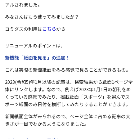
アルされました。
みなさんはもう使ってみましたか？
ヨミダスの利用は
こちら
から
リニューアルのポイントは、
新機能「紙面を見る」の追加！
これは実際の新聞紙面をみる感覚で見ることができるもの。
2023(
令和
5)
年
1
月以降の記事は、検索結果から紙面
1
ページ全
体にリンクします。なので、例えば
2023
年
1
月
1
日の朝刊をめ
くっている感覚でみたり、掲載紙面「スポーツ」を選んでス
ポーツ紙面のみ日付を横断してみたりすることができます。
新聞紙面全体がみられるので、ページ全体に占める記事の大
きさが一目でわかるようになりました。