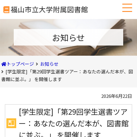
本
福山市立大学附属図書館
文
へ
移
動
お知らせ
トップページ
お知らせ
[学生限定]「第29回学生選書ツアー：あなたの選んだ本が、図
書館に並ぶ。」 を開催します
2026年6月22日
[学生限定]「第29回学生選書ツア
ー：あなたの選んだ本が、図書館
に並ぶ。」 を開催します