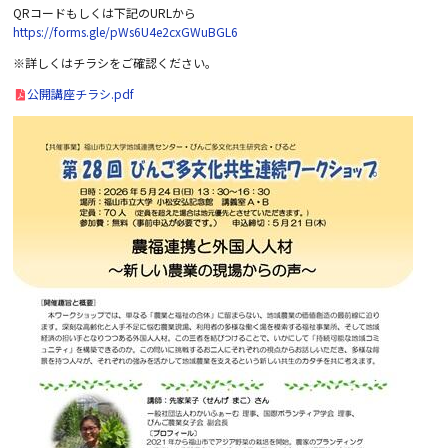
QR
コードもしくは下記の
URL
から
https://forms.gle/pWs6U4e2cxGWuBGL6
※詳しくはチラシをご確認ください。
公開講座チラシ.pdf