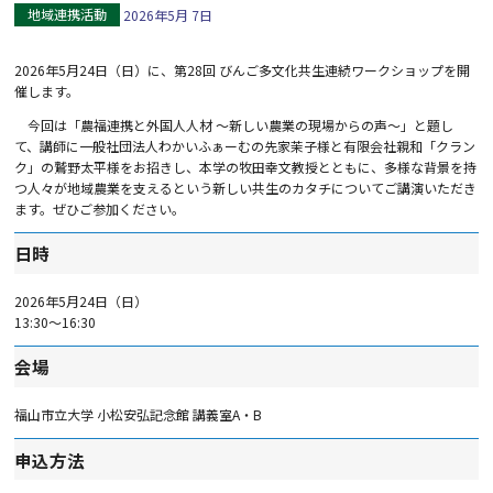
地域連携活動
2026年5月 7日
2026
年
5
月
24
日（日）に、第
28
回 びんご多文化共生連続ワークショップを開
催します。
今回は「農福連携と外国人人材 ～新しい農業の現場からの声～」と題し
て、講師に一般社団法人わかいふぁーむの先家茉子様と有限会社親和「クラン
ク」の鷲野太平様をお招きし、本学の牧田幸文教授とともに、多様な背景を持
つ人々が地域農業を支えるという新しい共生のカタチについてご講演いただき
ます。ぜひご参加ください。
日時
2026年5月24日（日）
13:30～16:30
会場
福山市立大学 小松安弘記念館 講義室
A
・
B
申込方法