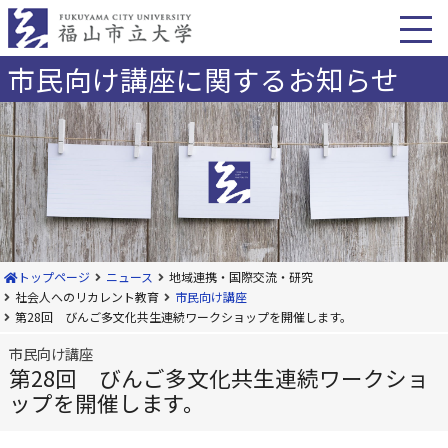
本
文
へ
移
市民向け講座に関するお知らせ
動
トップページ
ニュース
地域連携・国際交流・研究
社会人へのリカレント教育
市民向け講座
第28回 びんご多文化共生連続ワークショップを開催します。
市民向け講座
第28回 びんご多文化共生連続ワークショ
ップを開催します。