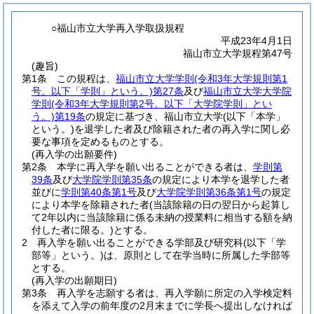
○福山市立大学再入学取扱規程
平成23年4月1日
福山市立大学規程第47号
(趣旨)
第1条
この規程は、
福山市立大学学則
(令和3年大学規則第1
号。以下「学則」という。)
第27条
及び
福山市立大学大学院
学則
(令和3年大学規則第2号。以下「大学院学則」とい
う。)
第19条
の規定に基づき、福山市立大学
(以下「本学」
という。)
を退学した者及び除籍された者の再入学に関し必
要な事項を定めるものとする。
(再入学の出願要件)
第2条
本学に再入学を願い出ることができる者は、
学則第
39条
及び
大学院学則第35条
の規定により本学を退学した者
並びに
学則第40条第1号
及び
大学院学則第36条第1号
の規定
により本学を除籍された者
(当該除籍の日の翌日から起算し
て2年以内に当該除籍に係る未納の授業料に相当する額を納
付した者に限る。)
とする。
2
再入学を願い出ることができる学部及び研究科
(以下「学
部等」という。)
は、原則として在学当時に所属した学部等
とする。
(再入学の出願期日)
第3条
再入学を志願する者は、再入学願に所定の入学検定料
を添えて入学の前年度の2月末までに学長へ提出しなければ