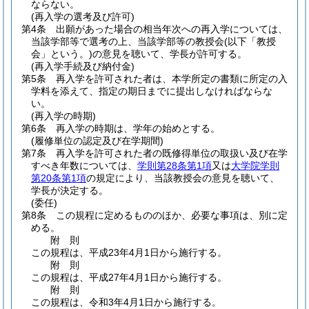
ならない。
(再入学の選考及び許可)
第4条
出願があった場合の相当年次への再入学については、
当該学部等で選考の上、当該学部等の教授会
(以下「教授
会」という。)
の意見を聴いて、学長が許可する。
(再入学手続及び納付金)
第5条
再入学を許可された者は、本学所定の書類に所定の入
学料を添えて、指定の期日までに提出しなければならな
い。
(再入学の時期)
第6条
再入学の時期は、学年の始めとする。
(履修単位の認定及び在学期間)
第7条
再入学を許可された者の既修得単位の取扱い及び在学
すべき年数については、
学則第28条第1項
又は
大学院学則
第20条第1項
の規定により、当該教授会の意見を聴いて、
学長が決定する。
(委任)
第8条
この規程に定めるもののほか、必要な事項は、別に定
める。
附
則
この規程は、平成23年4月1日から施行する。
附
則
この規程は、平成27年4月1日から施行する。
附
則
この規程は、令和3年4月1日から施行する。