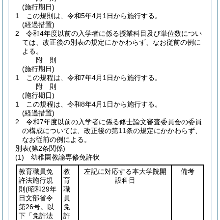
(施行期日)
1
この規則は、令和5年4月1日から施行する。
(経過措置)
2
令和4年度以前の入学者に係る授業科目及び単位数につい
ては、改正後の別表の規定にかかわらず、なお従前の例に
よる。
附
則
(施行期日)
1
この規程は、令和7年4月1日から施行する。
附
則
(施行期日)
1
この規程は、令和8年4月1日から施行する。
(経過措置)
2
令和7年度以前の入学者に係る修士論文審査委員会の委員
の構成については、改正後の第11条の規定にかかわらず、
なお従前の例による。
別表
(第2条関係)
(1) 幼稚園教諭専修免許状
教育職員免
教
左記に対応する本大学院開
備考
許法施行規
育
設科目
則
(昭和29年
職
日文部省令
員
第26号。以
免
下「免許法
許