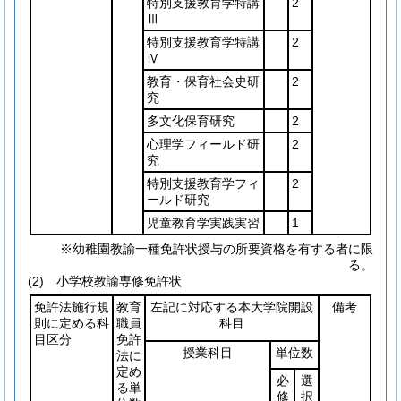
特別支援教育学特講
2
Ⅲ
特別支援教育学特講
2
Ⅳ
教育・保育社会史研
2
究
多文化保育研究
2
心理学フィールド研
2
究
特別支援教育学フィ
2
ールド研究
児童教育学実践実習
1
※幼稚園教諭一種免許状授与の所要資格を有する者に限
る。
(2) 小学校教諭専修免許状
免許法施行規
教育
左記に対応する本大学院開設
備考
則に定める科
職員
科目
目区分
免許
授業科目
単位数
法に
定め
必
選
る単
修
択