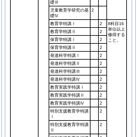
礎Ⅲ
児童教育学研究の基
2
礎Ⅳ
教育学特講Ⅰ
2
8科目16
単位以上
教育学特講Ⅱ
2
修得する
保育学特講Ⅰ
2
こと。
保育学特講Ⅱ
2
発達科学特講Ⅰ
2
発達科学特講Ⅱ
2
発達科学特講Ⅲ
2
発達科学特講Ⅳ
2
教育実践学特講Ⅰ
2
教育実践学特講Ⅱ
2
教育実践学特講Ⅳ
2
特別支援教育学特講
2
Ⅰ
特別支援教育学特講
2
Ⅱ