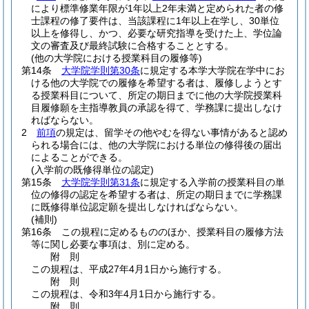
により標準修業年限が1年以上2年未満と定められた者の修
士課程の修了要件は、当該課程に1年以上在学し、30単位
以上を修得し、かつ、必要な研究指導を受けた上、学位論
文の審査及び最終試験に合格することとする。
(他の大学院における授業科目の履修等)
第14条
大学院学則第30条
に規定する本学大学院在学中にお
ける他の大学院での履修を希望する者は、履修しようとす
る授業科目について、所定の期日までに他の大学院授業科
目履修願を主指導教員の承認を得て、学務課に提出しなけ
ればならない。
2
前項
の規定は、留学その他やむを得ない事情があると認め
られる場合には、他の大学院における単位の修得後の届出
によることができる。
(入学前の既修得単位の認定)
第15条
大学院学則第31条
に規定する入学前の授業科目の単
位の修得の認定を希望する者は、所定の期日までに学務課
に既修得単位認定願を提出しなければならない。
(補則)
第16条
この規程に定めるもののほか、授業科目の履修方法
等に関し必要な事項は、別に定める。
附
則
この規程は、平成27年4月1日から施行する。
附
則
この規程は、令和3年4月1日から施行する。
附
則