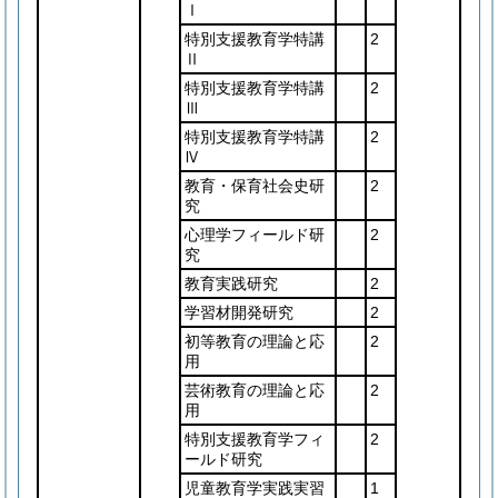
Ⅰ
特別支援教育学特講
2
Ⅱ
特別支援教育学特講
2
Ⅲ
特別支援教育学特講
2
Ⅳ
教育・保育社会史研
2
究
心理学フィールド研
2
究
教育実践研究
2
学習材開発研究
2
初等教育の理論と応
2
用
芸術教育の理論と応
2
用
特別支援教育学フィ
2
ールド研究
児童教育学実践実習
1