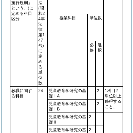
施行規則」
法
という。)
に
(昭
定める科目
和2
授業科目
単位数
区分
4年
法
律
第1
47
必
選
号)
修
択
に
定
め
る
単
位
数
教職に関す
24
児童教育学研究の基
2
1科目2
る科目
礎ⅠA
単位以上
修得する
児童教育学研究の基
2
こと。
礎ⅠB
児童教育学研究の基
2
礎Ⅱ
児童教育学研究の基
2