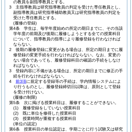
の教員を副指導教員とする。
3
主指導教員は研究指導教員の判定を受けた専任教員とし、
副指導教員は研究指導補助教員又は研究指導教員の判定を
受けた専任教員とする。
(履修の登録)
第4条
学生は、毎学年度始めの所定の期日までに、その当該
学年度の前期及び後期に履修しようとする全ての授業科目
について、指導教員の指導により履修登録を行わなければ
ならない。
2
後期の履修登録に変更がある場合は、所定の期日までに履
修登録の変更手続を行わなければならない。
なお、変更の
ない場合であっても、履修登録科目の確認の手続をしなけ
ればならない。
3
登録内容に不備がある場合は、所定の期日までに修正の手
続を行わなければならない。
4
前3項
に規定する登録等の手続は、学内情報システムによ
り行うものとし、履修登録締切日以降は、原則として登録
を受け付けない。
(履修の制限)
第5条
次に掲げる授業科目は、履修することができない。
(1)
履修登録をしていない授業科目
(2)
既に単位を修得した授業科目
(3)
授業時間が重複する授業科目
(単位の認定)
第6条
授業科目の単位認定は、学期ごとに行う試験又は研究