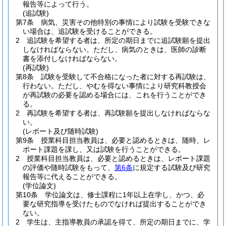
報告等によって行う。
(追試験)
第7条
病気、災害その他特別の事情により試験を受験できな
い場合は、追試験を受けることができる。
2
追試験を希望する者は、所定の期日までに追試験願を提出
しなければならない。
ただし、病気のときは、医師の診断
書を添付しなければならない。
(再試験)
第8条
試験を受験して不合格になった者に対する再試験は、
行わない。
ただし、やむを得ない事情により研究科教授会
が再試験の必要を認める場合には、これを行うことができ
る。
2
再試験を希望する者は、再試験願を提出しなければならな
い。
(レポート及び随時試験)
第9条
授業科目担当教員は、必要と認めるときは、随時、レ
ポート課題を課し、又は試験を行うことができる。
2
授業科目担当教員は、必要と認めるときは、レポート課題
の評価や随時試験をもって、
第6条
に規定する試験及び研究
報告等に代えることができる。
(学位論文)
第10条
学位論文は、修士課程に1年以上在学し、かつ、必
要な研究指導を受けたものでなければ提出することができ
ない。
2
学生は、主指導教員の承認を得て、所定の期日までに、学