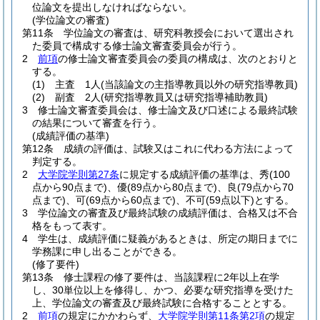
位論文を提出しなければならない。
(学位論文の審査)
第11条
学位論文の審査は、研究科教授会において選出され
た委員で構成する修士論文審査委員会が行う。
2
前項
の修士論文審査委員会の委員の構成は、次のとおりと
する。
(1)
主査 1人
(当該論文の主指導教員以外の研究指導教員)
(2)
副査 2人
(研究指導教員又は研究指導補助教員)
3
修士論文審査委員会は、修士論文及び口述による最終試験
の結果について審査を行う。
(成績評価の基準)
第12条
成績の評価は、試験又はこれに代わる方法によって
判定する。
2
大学院学則第27条
に規定する成績評価の基準は、秀
(100
点から90点まで)
、優
(89点から80点まで)
、良
(79点から70
点まで)
、可
(69点から60点まで)
、不可
(59点以下)
とする。
3
学位論文の審査及び最終試験の成績評価は、合格又は不合
格をもって表す。
4
学生は、成績評価に疑義があるときは、所定の期日までに
学務課に申し出ることができる。
(修了要件)
第13条
修士課程の修了要件は、当該課程に2年以上在学
し、30単位以上を修得し、かつ、必要な研究指導を受けた
上、学位論文の審査及び最終試験に合格することとする。
2
前項
の規定にかかわらず、
大学院学則第11条第2項
の規定