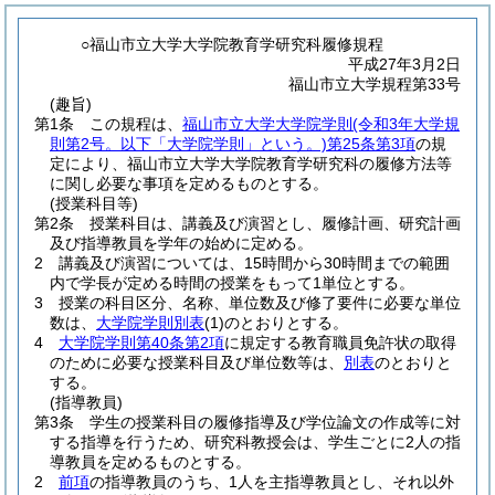
○福山市立大学大学院教育学研究科履修規程
平成27年3月2日
福山市立大学規程第33号
(趣旨)
第1条
この規程は、
福山市立大学大学院学則
(令和3年大学規
則第2号。以下「大学院学則」という。)
第25条第3項
の規
定により、福山市立大学大学院教育学研究科の履修方法等
に関し必要な事項を定めるものとする。
(授業科目等)
第2条
授業科目は、講義及び演習とし、履修計画、研究計画
及び指導教員を学年の始めに定める。
2
講義及び演習については、15時間から30時間までの範囲
内で学長が定める時間の授業をもって1単位とする。
3
授業の科目区分、名称、単位数及び修了要件に必要な単位
数は、
大学院学則別表
(1)
のとおりとする。
4
大学院学則第40条第2項
に規定する教育職員免許状の取得
のために必要な授業科目及び単位数等は、
別表
のとおりと
する。
(指導教員)
第3条
学生の授業科目の履修指導及び学位論文の作成等に対
する指導を行うため、研究科教授会は、学生ごとに2人の指
導教員を定めるものとする。
2
前項
の指導教員のうち、1人を主指導教員とし、それ以外