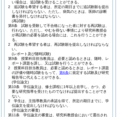
い場合は、追試験を受けることができる。
2
追試験を希望する者は、所定の期日までに追試験願を提出
しなければならない。
ただし、病気のときは、医師の診断
書を添付しなければならない。
(再試験)
第8条
試験を受験して不合格になった者に対する再試験は、
行わない。
ただし、やむを得ない事情により研究科教授会
が再試験の必要を認める場合には、これを行うことができ
る。
2
再試験を希望する者は、再試験願を提出しなければならな
い。
(レポート及び随時試験)
第9条
授業科目担当教員は、必要と認めるときは、随時、レ
ポート課題を課し、又は試験を行うことができる。
2
授業科目担当教員は、必要と認めるときは、レポート課題
の評価や随時試験をもって、
第6条
に規定する試験及び研究
報告等に代えることができる。
(学位論文)
第10条
学位論文は、修士課程に1年以上在学し、かつ、必
要な研究指導を受けたものでなければ提出することができ
ない。
2
学生は、主指導教員の承認を得て、所定の期日までに、学
位論文を提出しなければならない。
(学位論文の審査)
第11条
学位論文の審査は、研究科教授会において選出され