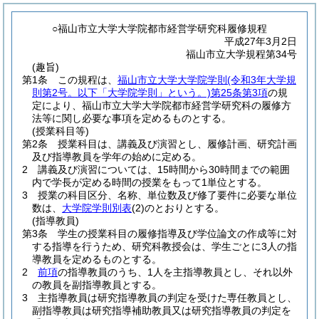
○福山市立大学大学院都市経営学研究科履修規程
平成27年3月2日
福山市立大学規程第34号
(趣旨)
第1条
この規程は、
福山市立大学大学院学則
(令和3年大学規
則第2号。以下「大学院学則」という。)
第25条第3項
の規
定により、福山市立大学大学院都市経営学研究科の履修方
法等に関し必要な事項を定めるものとする。
(授業科目等)
第2条
授業科目は、講義及び演習とし、履修計画、研究計画
及び指導教員を学年の始めに定める。
2
講義及び演習については、15時間から30時間までの範囲
内で学長が定める時間の授業をもって1単位とする。
3
授業の科目区分、名称、単位数及び修了要件に必要な単位
数は、
大学院学則別表
(2)
のとおりとする。
(指導教員)
第3条
学生の授業科目の履修指導及び学位論文の作成等に対
する指導を行うため、研究科教授会は、学生ごとに3人の指
導教員を定めるものとする。
2
前項
の指導教員のうち、1人を主指導教員とし、それ以外
の教員を副指導教員とする。
3
主指導教員は研究指導教員の判定を受けた専任教員とし、
副指導教員は研究指導補助教員又は研究指導教員の判定を