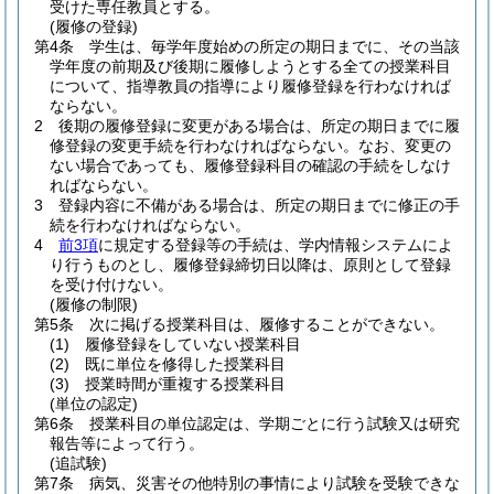
受けた専任教員とする。
(履修の登録)
第4条
学生は、毎学年度始めの所定の期日までに、その当該
学年度の前期及び後期に履修しようとする全ての授業科目
について、指導教員の指導により履修登録を行わなければ
ならない。
2
後期の履修登録に変更がある場合は、所定の期日までに履
修登録の変更手続を行わなければならない。
なお、変更の
ない場合であっても、履修登録科目の確認の手続をしなけ
ればならない。
3
登録内容に不備がある場合は、所定の期日までに修正の手
続を行わなければならない。
4
前3項
に規定する登録等の手続は、学内情報システムによ
り行うものとし、履修登録締切日以降は、原則として登録
を受け付けない。
(履修の制限)
第5条
次に掲げる授業科目は、履修することができない。
(1)
履修登録をしていない授業科目
(2)
既に単位を修得した授業科目
(3)
授業時間が重複する授業科目
(単位の認定)
第6条
授業科目の単位認定は、学期ごとに行う試験又は研究
報告等によって行う。
(追試験)
第7条
病気、災害その他特別の事情により試験を受験できな