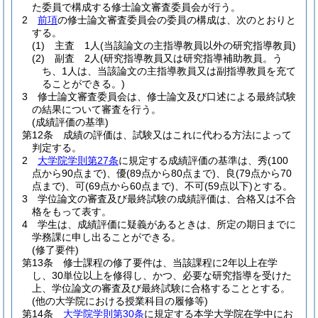
た委員で構成する修士論文審査委員会が行う。
2
前項
の修士論文審査委員会の委員の構成は、次のとおりと
する。
(1)
主査 1人
(当該論文の主指導教員以外の研究指導教員)
(2)
副査 2人
(研究指導教員又は研究指導補助教員。う
ち、1人は、当該論文の主指導教員又は副指導教員を充て
ることができる。)
3
修士論文審査委員会は、修士論文及び口述による最終試験
の結果について審査を行う。
(成績評価の基準)
第12条
成績の評価は、試験又はこれに代わる方法によって
判定する。
2
大学院学則第27条
に規定する成績評価の基準は、秀
(100
点から90点まで)
、優
(89点から80点まで)
、良
(79点から70
点まで)
、可
(69点から60点まで)
、不可
(59点以下)
とする。
3
学位論文の審査及び最終試験の成績評価は、合格又は不合
格をもって表す。
4
学生は、成績評価に疑義があるときは、所定の期日までに
学務課に申し出ることができる。
(修了要件)
第13条
修士課程の修了要件は、当該課程に2年以上在学
し、30単位以上を修得し、かつ、必要な研究指導を受けた
上、学位論文の審査及び最終試験に合格することとする。
(他の大学院における授業科目の履修等)
第14条
大学院学則第30条
に規定する本学大学院在学中にお