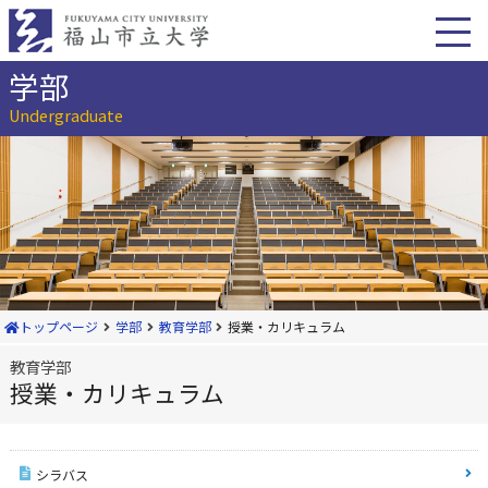
本
文
へ
移
学部
動
Undergraduate
トップページ
学部
教育学部
授業・カリキュラム
教育学部
授業・カリキュラム
シラバス