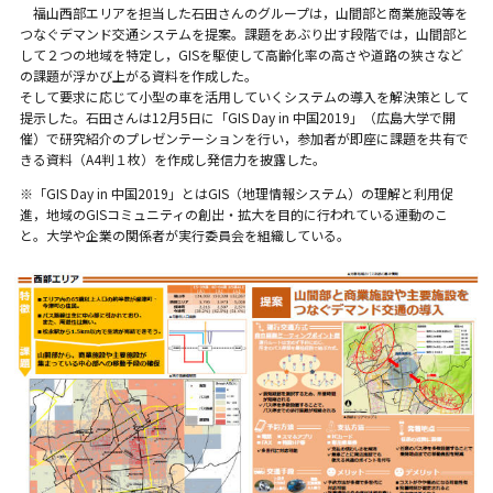
福山西部エリアを担当した石田さんのグループは，山間部と商業施設等を
つなぐデマンド交通システムを提案。課題をあぶり出す段階では，山間部と
して２つの地域を特定し，GISを駆使して高齢化率の高さや道路の狭さなど
の課題が浮かび上がる資料を作成した。
そして要求に応じて小型の車を活用していくシステムの導入を解決策として
提示した。石田さんは12月5日に「GIS Day in 中国2019」（広島大学で開
催）で研究紹介のプレゼンテーションを行い，参加者が即座に課題を共有で
きる資料（A4判１枚）を作成し発信力を披露した。
※「GIS Day in 中国2019」とはGIS（地理情報システム）の理解と利用促
進，地域のGISコミュニティの創出・拡大を目的に行われている運動のこ
と。大学や企業の関係者が実行委員会を組織している。