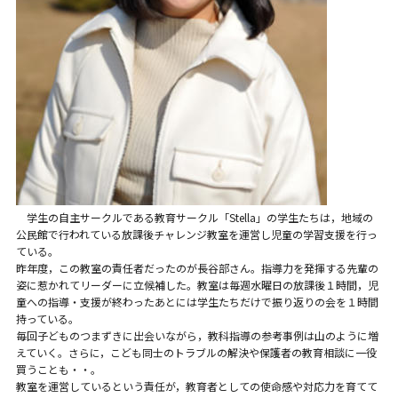
学生の自主サークルである教育サークル「Stella」の学生たちは，地域の
公民館で行われている放課後チャレンジ教室を運営し児童の学習支援を行っ
ている。
昨年度，この教室の責任者だったのが長谷部さん。指導力を発揮する先輩の
姿に惹かれてリーダーに立候補した。教室は毎週水曜日の放課後１時間，児
童への指導・支援が終わったあとには学生たちだけで振り返りの会を１時間
持っている。
毎回子どものつまずきに出会いながら，教科指導の参考事例は山のように増
えていく。さらに，こども同士のトラブルの解決や保護者の教育相談に一役
買うことも・・。
教室を運営しているという責任が，教育者としての使命感や対応力を育てて