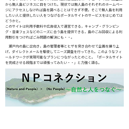
から無人島ビジネスに目をつけた。現状では無人島のそれぞれのホームペー
ジにアクセスしなければ島を調べることはできず不便。そこで無人島を利用
したい人と提供したい人をつなげるポータルサイトのサービスをはじめては
どうかと。
このサイトは利用手数料や広告収入で運営できる，キャンプ・グランピン
グ・音楽フェスなどのニーズに合う島を提供できる，島のごみ回収による利
用割引をつければごみ問題の解決にも・・。
瀬戸内の島に出向き，島の管理者等とヒザを突き合わせて企画を練り上
げ，ダイレクトメールを駆使してニーズ調査を行ってきた。このようなフィ
ールドワークが実現可能なプランにつながったとのこと。「ポータルサイト
を完成させる段階までは頑張ってみたい・・」と力強く語る。