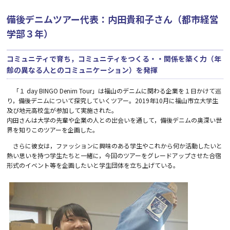
備後デニムツアー代表：内田貴和子さん（都市経営
学部３年）
コミュニティで育ち，コミュニティをつくる・・関係を築く力（年
齢の異なる人とのコミュニケーション）を発揮
「１ day BINGO Denim Tour」は福山のデニムに関わる企業を１日かけて巡
り，備後デニムについて探究していくツアー。2019年10月に福山市立大学生
及び地元高校生が参加して実施された。
内田さんは大学の先輩や企業の人との出会いを通して，備後デニムの奥深い世
界を知りこのツアーを企画した。
さらに彼女は，ファッションに興味のある学生やこれから何か活動したいと
熱い思いを持つ学生たちと一緒に，今回のツアーをグレードアップさせた合宿
形式のイベント等を企画したいと学生団体を立ち上げている。