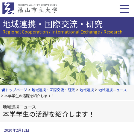
本
文
へ
移
地域連携・国際交流・研究
動
Regional Cooperation / International Exchange / Research
トップページ
地域連携・国際交流・研究
地域連携
地域連携ニュース
本学学生の活躍を紹介します！
地域連携ニュース
本学学生の活躍を紹介します！
2020年2月12日