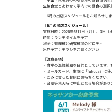
生協食堂とあわせて学内での昼食の選択
6
月の出店スケジュールをお知らせし
【
6
月の出店スケジュール】
実施日時：
2026
年
6
月
1
日（月）、
3
日（
時間：ランチタイムを予定
場所：管理棟と研究棟間のピロティ
出店予定：チラシをご覧ください
【注意事項】
・食堂の混雑緩和を目的としています。食
・ミールカード、生協
IC
「
fukuca
」は使
・ごみは買ったお店にお持ちください。
・
台風等荒天時は中止となる場合があり