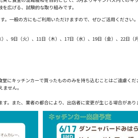
肢を広げる、試験的な取り組みです。
ます。一般の方にもご利用いただけますので、ぜひご活用ください
水）、
9
日（火）、
11
日（木）、
17
日（水）、
19
日（金）、
22
日（
堂にキッチンカーで買ったもののみを持ち込むことはご遠慮ください（1
えません。
ます。また、
業者の都合により、出店者に変更が生じる場合があり