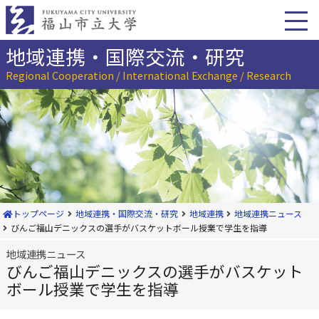
本
文
へ
移
地域連携・国際交流・研究
動
Regional Cooperation / International Exchange / Research
トップページ
地域連携・国際交流・研究
地域連携
地域連携ニュース
びんご福山デニックスの選手がバスケットボール授業で学生を指導
地域連携ニュース
びんご福山デニックスの選手がバスケット
ボール授業で学生を指導