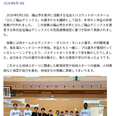
2026年6月 4日
2026
年
5
月
13
日、福山市を拠点に活動する社会人バスケットボールチーム
「びんご福山デニックス」の選手たちを講師として招き、本学の１年生の体育
授業が行われました。 この授業は福山市立大学とびんご福山デニックスを運
営する株式会社福山デニックスとの包括連携協定に基づき初めて実施されまし
た。
授業には同チームからヴィクター・ダミロラ・モハメド選手、中村駿希選
手、長本海斗ヘッドコーチが参加。学生たちと一緒に、プロ選手が普段行って
いるトレーニングをしたり、バスケットボールを使って体を動かしたりしまし
た。迫力あるプロの選手の体の動きに、新たな発見や学びがあったようです。
これからも地域スポーツに関連した教育研究や地域スポーツの振興、人材育
成など相互の協力を進め、地域文化の発展に貢献してまいります。