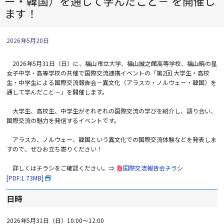
ー・韓国）を通して学んだこと－ を開催し
ます！
2026年5月20日
2026
年
5
月
31
日（日）に、福山市立大学、福山誠之館高等学校、福山暁の星
女子中学・高等学校の共催で国際交流連携イベントの「第
2
回 大学生・高校
生・中学生による国際交流報告会－異文化（アラスカ・ノルウェー・韓国）を
通して学んだこと－」を開催します。
大学生、高校生、中学生がそれぞれの国際交流の学びを紹介し、語り合い、
国際交流の魅力を発信するイベントです。
アラスカ、ノルウェー、韓国という異文化での国際交流体験などを発表しま
すので、ぜひお立ち寄りください！
詳しくはチラシをご確認ください。
⇒
国際交流報告会チラシ
[PDF:1.73MB]
日時
2026
年
5
月
31
日（日）
10:00
～
12:00