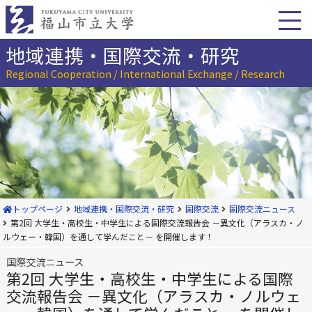
本
文
へ
移
地域連携・国際交流・研究
動
Regional Cooperation / International Exchange / Research
トップページ
地域連携・国際交流・研究
国際交流
国際交流ニュース
第2回 大学生・高校生・中学生による国際交流報告会 －異文化（アラスカ・ノ
ルウェー・韓国）を通して学んだこと－ を開催します！
国際交流ニュース
第2回 大学生・高校生・中学生による国際
交流報告会 －異文化（アラスカ・ノルウェ