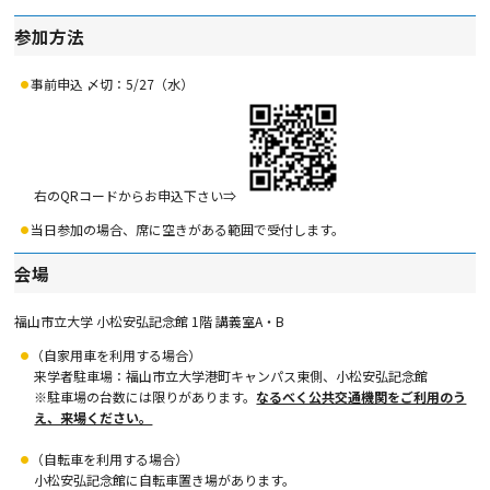
参加方法
事前申込 〆切：
5/27
（水）
右のQRコードからお申込下さい
⇒
当日参加の場合、席に空きがある範囲で受付します。
会場
福山市立大学 小松安弘記念館 1階 講義室
A
・
B
（自家用車を利用する場合）
来学者駐車場：福山市立大学港町キャンパス東側、小松安弘記念館
※
駐車場の台数には限りがあります。
なるべく公共交通機関をご利用のう
え、来場ください。
（自転車を利用する場合）
小松安弘記念館に自転車置き場があります。