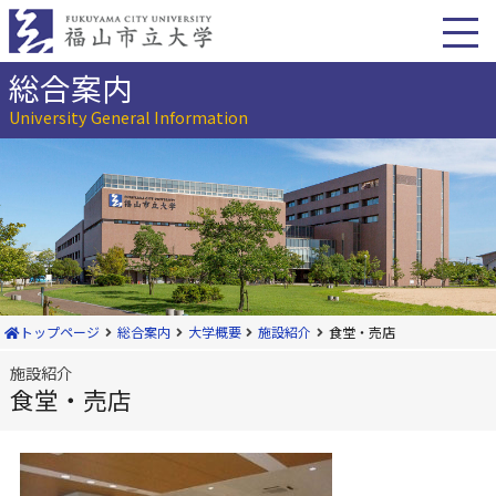
本
文
へ
移
総合案内
動
University General Information
トップページ
総合案内
大学概要
施設紹介
食堂・売店
施設紹介
食堂・売店