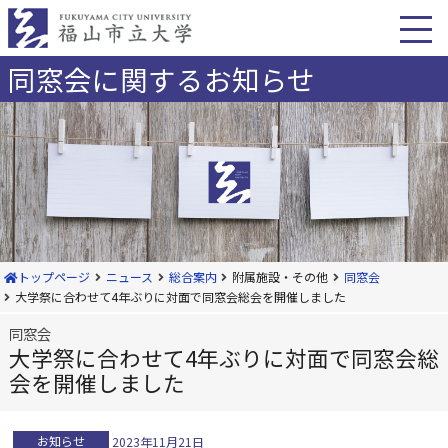
本
文
へ
移
同窓会に関するお知らせ
動
トップページ
ニュース
総合案内
附属施設・その他
同窓会
大学祭に合わせて4年ぶりに対面で同窓会総会を開催しました
同窓会
大学祭に合わせて4年ぶりに対面で同窓会総
会を開催しました
お知らせ
2023年11月21日