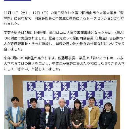
11
月
11
日（土），
12
日（日）の両日開かれた第
12
回福山市立大学大学祭「港
輝祭」に合わせて，同窓会総会と卒業生と教員によるトークセッションが行わ
れました。
同窓会総会は
2
年に
1
回開催。前回はコロナ禍で書面審議となったため，
4
年ぶ
りに対面で実施されました。総会に先立って原田同窓会長（
1
期生）ら各期の
7
人が佐藤理事長・学長と懇談し，母校の思い出や現在の仕事などについて語り
合いました。
来年
3
月には
10
期生が巣立ちます。佐藤理事長・学長は「若いアットホームな
大学ならではの良さを生かし，卒業生が気軽に集えたり相談したりできる大学
にしていきたい」と話していました。