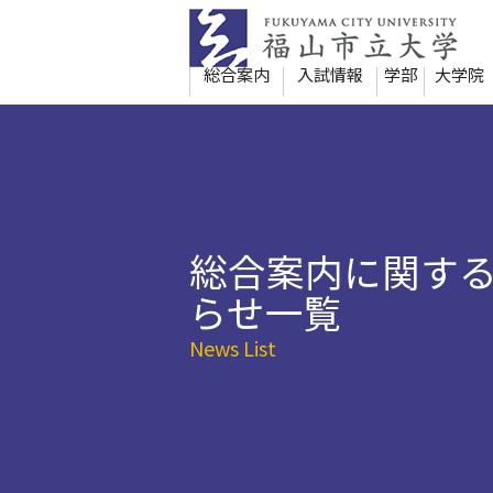
本
文
へ
総合案内
入試情報
学部
大学院
移
動
総合案内に関す
らせ一覧
News List