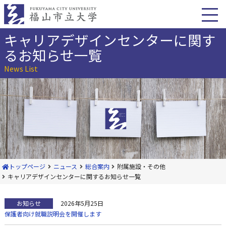
本
文
へ
移
キャリアデザインセンターに関す
動
るお知らせ一覧
News List
トップページ
ニュース
総合案内
附属施設・その他
キャリアデザインセンターに関するお知らせ一覧
お知らせ
2026年5月25日
保護者向け就職説明会を開催します