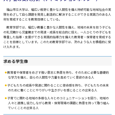
福山市立大学は、幅広い視野と豊かな人間性を備え持続可能な地域社会の実
現をめざして自ら課題を発見し創造的に解決することができる実践力のある人
材を育成することを教育目標としている。
教育学部では、幅広い教養と豊かな人間性を備え、地域の未来を担う子ども
の乳児期から児童期までの発達・成長を総合的に捉え、一人ひとりの子どもを
尊重した指導・支援ができる実践的指導力を備えた教育者・保育者を育成する
ことを目標としています。このため教育学部では、次のような人を積極的に受
け入れます。
求める学生像
教育者や保育者をめざす強い意志と熱意を持ち、そのために必要な基礎的
な学力を備え、自らの人間性や力量を高めていく意欲のある人
子どもたちの成長や発達に関わることに使命感を持ち、子どもたちの未来
のために働くことにやりがいや生きがいを感じることの出来る人
子育てに関わる地域の多様な人々とのコミュニケーションを図り、地域の
人々と連携し協力しながら教育・保育現場の課題に熱意を持って取り組ん
でいくことの出来る人