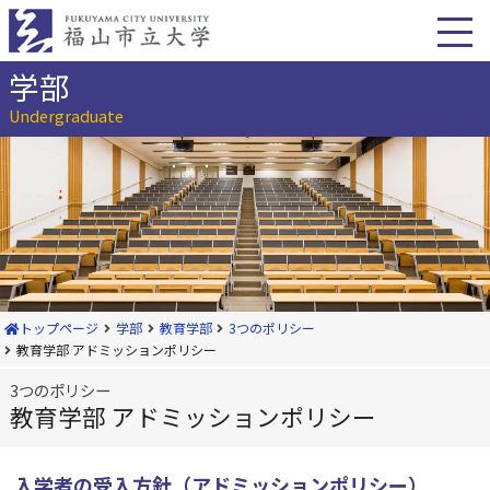
本
文
へ
移
学部
動
Undergraduate
トップページ
学部
教育学部
3つのポリシー
教育学部 アドミッションポリシー
3つのポリシー
教育学部 アドミッションポリシー
入学者の受入方針（アドミッションポリシー）