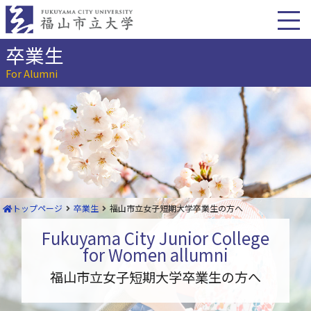
本
文
へ
移
卒業生
動
For Alumni
トップページ
卒業生
福山市立女子短期大学卒業生の方へ
Fukuyama City Junior College
for Women allumni
福山市立女子短期大学卒業生の方へ