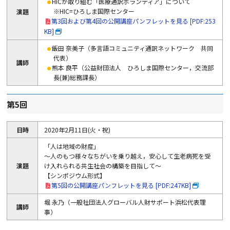
HICが取り組む「医療通訳ボランティア」について
※HIC=ひろしま国際センター
演題
第3回および第4回の公開講座パンフレットを見る [PDF:253
KB]
飯田 奈美子（多言語コミュニティ通訳ネットワーク 共同
代表）
講師
熊本 良平（公益財団法人 ひろしま国際センター，交流部
長(兼)総務課長）
第5回
日時
2020年2月11日(火・祝)
「人は地域の財産」
～人のもつ様々なちがいを乗り越え，安心して生老病死を受
演題
け入れられる共生社会の構築を目指して～
【シンポジウム形式】
第5回の公開講座パンフレットを見る [PDF:247KB]
堀 永乃（一般社団法人グローバル人財サポート浜松代表理
講師
事）