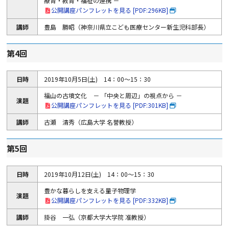
療育・教育・福祉の連携 －
公開講座パンフレットを見る [PDF:296KB]
講師
豊島 勝昭（神奈川県立こども医療センター新生児科部長）
第4回
日時
2019年10月5日(土) 14：00～15：30
福山の古墳文化 － 「中央と周辺」の視点から －
演題
公開講座パンフレットを見る [PDF:301KB]
講師
古瀬 清秀（広島大学 名誉教授）
第5回
日時
2019年10月12日(土) 14：00～15：30
豊かな暮らしを支える量子物理学
演題
公開講座パンフレットを見る [PDF:332KB]
講師
掛谷 一弘（京都大学大学院 准教授）