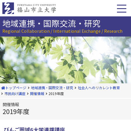
本
文
へ
移
地域連携・国際交流・研究
動
Regional Collaboration / International Exchange / Research
トップページ
地域連携・国際交流・研究
社会人へのリカレント教育
市民向け講座
開催情報
2019年度
開催情報
2019年度
びんご圏域6大学連携講座