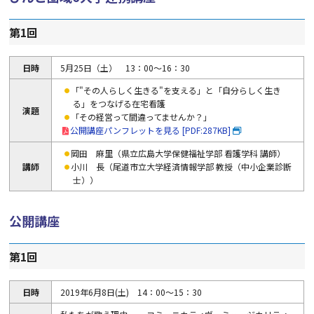
第1回
日時
5月25日（土） 13：00～16：30
「"その人らしく生きる"を支える」と「自分らしく生き
る」をつなげる在宅看護
演題
「その経営って間違ってませんか？」
公開講座パンフレットを見る [PDF:287KB]
岡田 麻里（県立広島大学保健福祉学部 看護学科 講師）
講師
小川 長（尾道市立大学経済情報学部 教授（中小企業診断
士））
公開講座
第1回
日時
2019年6月8日(土) 14：00～15：30