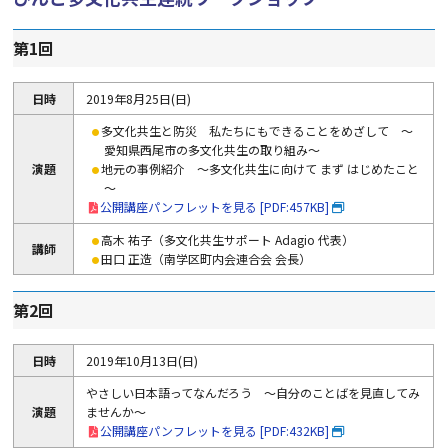
第1回
日時
2019年8月25日(日)
多文化共生と防災 私たちにもできることをめざして ～
愛知県西尾市の多文化共生の取り組み～
演題
地元の事例紹介 ～多文化共生に向けて まず はじめたこと
～
公開講座パンフレットを見る [PDF:457KB]
高木 祐子（多文化共生サポート Adagio 代表）
講師
田口 正造（南学区町内会連合会 会長）
第2回
日時
2019年10月13日(日)
やさしい日本語ってなんだろう ～自分のことばを見直してみ
演題
ませんか～
公開講座パンフレットを見る [PDF:432KB]