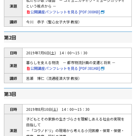
私たちが歌う理由 － コミュニカティヴ・ミュージカリティ
演題
という視点から －
公開講座パンフレットを見る [PDF:308KB]
講師
今川 恭子（聖心女子大学 教授）
第2回
日時
2019年7月6日(土) 14：00～15：30
暮らしを支える物流 － 都市物流計画の変遷と将来 －
演題
公開講座パンフレットを見る [PDF:381KB]
講師
苦瀬 博仁（流通経済大学 教授）
第3回
日時
2019年8月10日(土) 14：00～15：30
子どもとその家族の生きづらさを理解しあえる社会の実現を
目指して
演題
－「コウノドリ」の現場から考える小児医療・保育・保健・