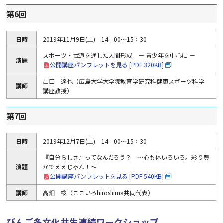
第6回
日時
2019年11月9日(土) 14：00～15：30
スポーツ・武道を通した人間形成 － 青少年を中心に －
演題
公開講座パンフレットを見る [PDF:320KB]
出口 達也（広島大学大学院教育学研究科健康スポーツ科学
講師
講座教授）
第7回
日時
2019年12月7日(土) 14：00～15：30
『自分らしさ』ってなんだろう？ ～心も体いろいろ。彩り豊
演題
かでええじゃん！～
公開講座パンフレットを見る [PDF:540KB]
講師
高畑 桜（ここいろhiroshima共同代表）
びんご多文化共生連続ワークショップ