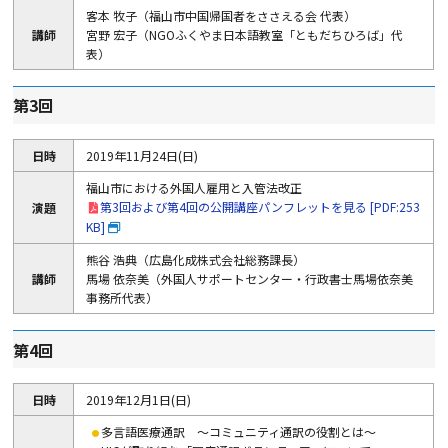
客本 牧子（福山市中国帰国者をささえる会 代表）
講師
宮野 宏子（NGOふくやま日本語教室「ともだちひろば」代
表）
第3回
日時
2019年11月24日(日)
福山市における外国人雇用と入管法改正
第3回および第4回の公開講座パンフレットを見る [PDF:253
演題
KB]
熊谷 浩典（広島化成株式会社総務課長）
講師
馬場 依奈美（外国人サポートセンター・行政書士馬場依奈美
事務所代表）
第4回
日時
2019年12月1日(日)
多言語医療通訳 ～コミュニティ通訳の役割とは～