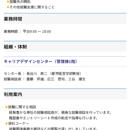
就職先の開拓
その他就職支援に関すること
業務時間
業務時間 ： 平日9:00 ～ 18:00
組織・体制
キャリアデザインセンター（管理棟1階）
センター長 ： 長谷川 良二 （都市経営学部教授）
就職相談員 ： 齋藤 邦雄、広江 啓司、三谷 康文
利用案内
就職に関する相談
経験豊かな専任の就職相談員が、親身な就職相談を行っています。
履歴書やエントリーシート作成の助言や指導も行います。
資料コーナー
就職関連書籍や雑誌などの閲覧や貸し出しをしています。