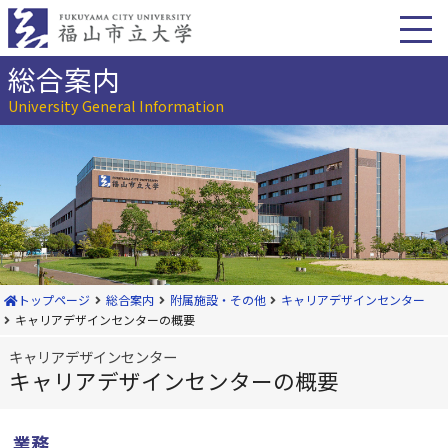
本
文
へ
移
総合案内
動
University General Information
トップページ
総合案内
附属施設・その他
キャリアデザインセンター
キャリアデザインセンターの概要
キャリアデザインセンター
キャリアデザインセンターの概要
業務