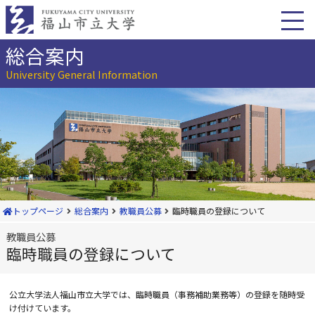
本
文
へ
移
総合案内
動
University General Information
トップページ
総合案内
教職員公募
臨時職員の登録について
教職員公募
臨時職員の登録について
公立大学法人福山市立大学では、臨時職員（事務補助業務等）の登録を随時受
け付けています。