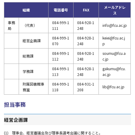
メールアドレ
組織
電話番号
FAX
ス
事務
084-999-1
084-928-1
（代表）
info@fcu.ac.jp
局
111
248
084-999-1
084-928-1
keiei@fcu.ac.j
経営企画課
070
248
p
084-999-1
084-928-1
soumu@fcu.a
総務課
112
248
c.jp
084-999-1
084-928-1
gakumu@fcu.
学務課
113
248
ac.jp
附属図書館事
084-999-1
084-931-1
lib@fcu.ac.jp
務室
118
208
担当事務
経営企画課
(1)
理事会、経営審議会及び理事長選考会議に関すること。