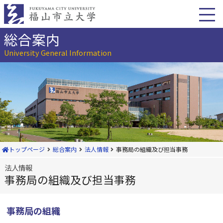
本
文
へ
移
総合案内
動
University General Information
トップページ
総合案内
法人情報
事務局の組織及び担当事務
法人情報
事務局の組織及び担当事務
事務局の組織