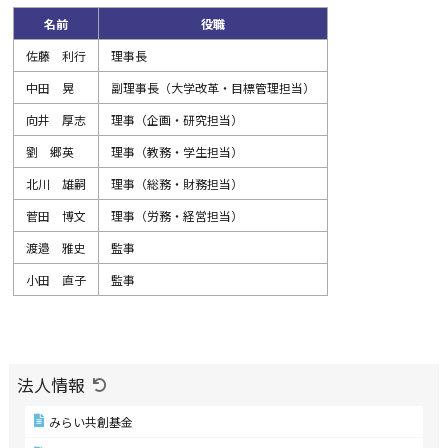
名前
役職
佐藤 利行
理事長
中田 晃
副理事長（
大学改革・目標管理担当）
向井 厚志
理事（企画・研究担当）
劉 郷英
理事（教務・学生担当）
北川 雄嗣
理事（総務・財務担当）
菅田 博文
理事（労務・経営担当）
渡邉 雅史
監事
小田 直子
監事
法人情報
みらい共創基金