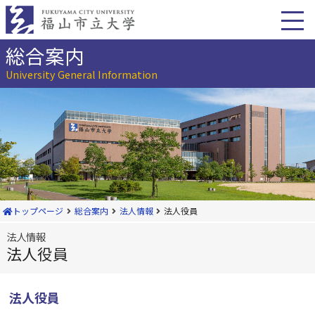
本
文
へ
移
総合案内
動
University General Information
トップページ
総合案内
法人情報
法人役員
法人情報
法人役員
法人役員