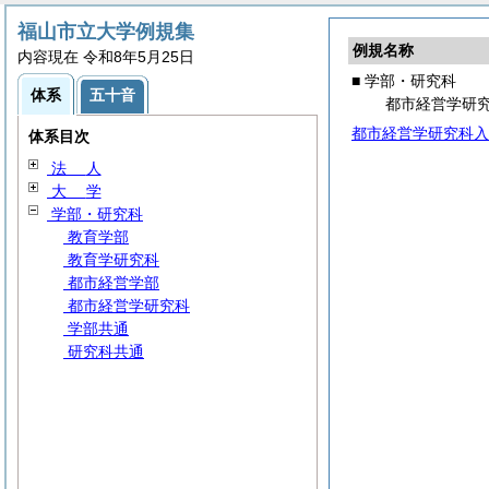
福山市立大学例規集
例規名称
内容現在 令和8年5月25日
■ 学部・研究科
体系
五十音
都市経営学研
都市経営学研究科入
体系目次
法
人
大
学
学部・研究科
教育学部
教育学研究科
都市経営学部
都市経営学研究科
学部共通
研究科共通