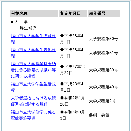
例規名称
制定年月日
種別番号
■
大
学
厚生補導
福山市立大学学生懲戒規
◆平成23年4
大学規程第50号
程
月1日
福山市立大学学生表彰規
◆平成23年4
大学規程第51号
程
月1日
福山市立大学授業料未納
◆平成27年12
者に係る除籍の取扱い等
大学規程第59号
月22日
に関する規程
福山市立大学学生生活規
◆平成23年4
大学規程第49号
程
月1日
入学者選抜における成績
◆令和2年1月
大学規程第2号
優秀者に関する規程
20日
福山市立大学修学に係る
◆令和3年9月
要綱・要領
配慮実施要領
3日