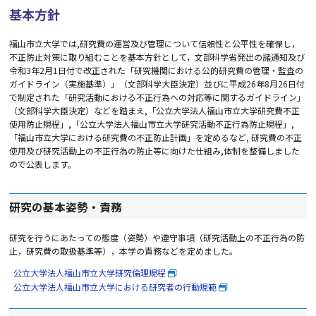
基本方針
福山市立大学では,研究費の運営及び管理について信頼性と公平性を確保し，
不正防止対策に取り組むことを基本方針として，文部科学省発出の諸通知及び
令和3年2月1日付で改正された「研究機関における公的研究費の管理・監査の
ガイドライン（実施基準）」（文部科学大臣決定）並びに平成26年8月26日付
で制定された「研究活動における不正行為への対応等に関するガイドライン」
（文部科学大臣決定）などを踏まえ,「公立大学法人福山市立大学研究費不正
使用防止規程」,「公立大学法人福山市立大学研究活動不正行為防止規程」,
「福山市立大学における研究費の不正防止計画」を定めるなど, 研究費の不正
使用及び研究活動上の不正行為の防止等に向けた仕組み,体制を整備しました
ので公表します。
研究の基本姿勢・責務
研究を行うにあたっての態度（姿勢）や遵守事項（研究活動上の不正行為の防
止，研究費の取扱基準等），本学の責務などを定めました。
公立大学法人福山市立大学研究倫理規程
公立大学法人福山市立大学における研究者の行動規範