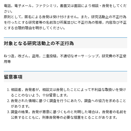
電話，電子メール，ファクシミリ，書面又は面談により相談・告発をしてくだ
さい。
原則として，匿名による告発は受け付けません。また，研究活動上の不正行為
を行ったとする研究者等の名前及び所属並びに不正行為の態様，内容及び不正
とする合理的理由を明示してください。
対象となる研究活動上の不正行為
ねつ造，改ざん，盗用，二重投稿，不適切なオーサ―シップ，研究費の不正使
用等
留意事項
相談者，告発者が，相談又は告発したことによって不利益な取扱いを受け
ることのないよう，十分留意します。
告発された情報に基づく調査を行うにあたり，調査への協力を求めること
があります。
調査の結果，告発が悪意に基づくものと判明した場合は，告発者の名前を
公表するとともに，刑事告発等の必要な措置をとることがあります。