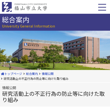
本
文
へ
移
総合案内
動
University General Information
トップページ
総合案内
情報公開
研究活動上の不正行為の防止等に向けた取り組み
情報公開
研究活動上の不正行為の防止等に向けた取
り組み