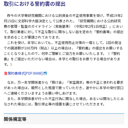
取引における誓約書の提出
昨今の大学等研究機関における公的資金の不正使用事案を受け，平成19年2
月15日に文部科学大臣決定として公表された，「研究機関における公的研究
費の管理・監査のガイドライン（実施基準）（令和3年2月1日改正）」におい
て，取引業者に対して不正な取引に関与しない旨を定めた「誓約書等」の提出
を求めることが要請されております。
これを受け，本学においても，不正使用防止対策の一環として，1回の発注
での調達額が100万円（税込）以上の場合は，『誓約書』の提出をお願いする
こととなりましたので，何卒ご理解とご協力をお願いいたします。（『誓約
書』をご提出いただけない場合は，本学との取引をお断りする場合がありま
す。）
誓約書様式[PDF:86KB]
なお，万一本学関係者から「預け金」「架空請求」等の不正と思われる要求
があった場合は，毅然とした態度で断っていただき，速やかに本学の受付窓口
へご連絡くださいますようお願い申しあげます。
また，本学関係者が行った不正行為に関与した場合，あるいは関与したとみ
なされた場合には，取引停止等の措置を講じさせていただきます。
関係規定等