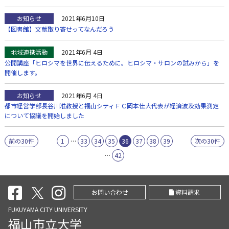
お知らせ
2021年6月10日
【図書館】文献取り寄せってなんだろう
地域連携活動
2021年6月 4日
公開講座「ヒロシマを世界に伝えるために。ヒロシマ・サロンの試みから」を
開催します。
お知らせ
2021年6月 4日
都市経営学部長谷川准教授と福山シティＦＣ岡本佳大代表が経済波及効果測定
について協議を開始しました
前の30件
1
…
33
34
35
36
37
38
39
次の30件
…
42
お問い合わせ
資料請求
FUKUYAMA CITY UNIVERSITY
福山市立大学