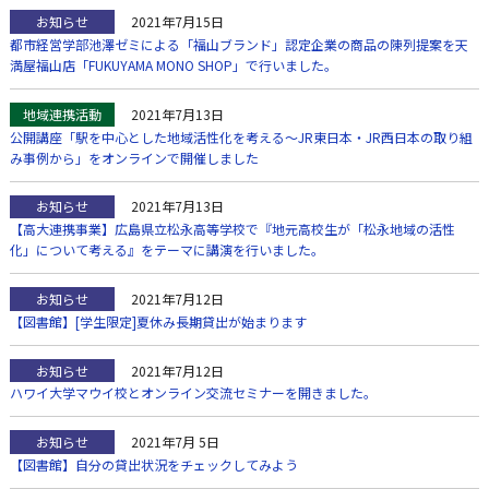
お知らせ
2021年7月15日
都市経営学部池澤ゼミによる「福山ブランド」認定企業の商品の陳列提案を天
満屋福山店「FUKUYAMA MONO SHOP」で行いました。
地域連携活動
2021年7月13日
公開講座「駅を中心とした地域活性化を考える～JR東日本・JR西日本の取り組
み事例から」をオンラインで開催しました
お知らせ
2021年7月13日
【高大連携事業】広島県立松永高等学校で『地元高校生が「松永地域の活性
化」について考える』をテーマに講演を行いました。
お知らせ
2021年7月12日
【図書館】[学生限定]夏休み長期貸出が始まります
お知らせ
2021年7月12日
ハワイ大学マウイ校とオンライン交流セミナーを開きました。
お知らせ
2021年7月 5日
【図書館】自分の貸出状況をチェックしてみよう