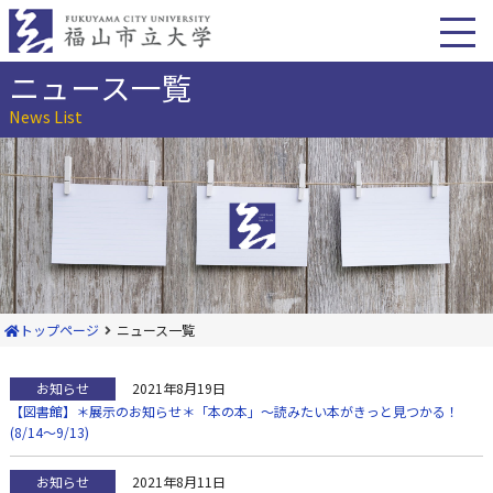
本
文
へ
移
ニュース一覧
動
News List
トップページ
ニュース一覧
お知らせ
2021年8月19日
【図書館】＊展示のお知らせ＊「本の本」～読みたい本がきっと見つかる！
(8/14～9/13)
お知らせ
2021年8月11日