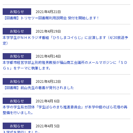
お知らせ
2021年4月21日
【図書館】トリセツ＝図書館利用説明会 受付を開始します！
お知らせ
2021年4月19日
本学学生がＮＨＫラジオ番組「ひろしまコイらじ」に出演します（4/20放送予
定）
お知らせ
2021年4月14日
本学都市経営学部上別府隆男教授が福山商工会議所のメールマガジンに「ＳＤ
Ｇｓ」をテーマに執筆します。
お知らせ
2021年4月12日
【図書館】前山先生の著書が発刊されました
お知らせ
2021年4月 6日
本学の学生有志団体「学生ばらのまち推進委員会」が本学中庭のばら花壇の再
整備を行いました。
お知らせ
2021年4月 5日
入学式を挙行しました。