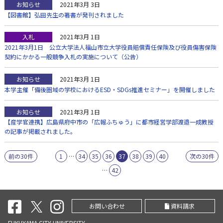
お知らせ
2021年3月 3日
【図書館】弘田先生の著書が発刊されました
入札
2021年3月 1日
2021年3月1日 公立大学法人福山市立大学役員賠償責任保険及び役員傷害保険
契約にかかる一般競争入札の実施について（公告）
お知らせ
2021年3月 1日
本学主催「備後圏域の学校におけるESD・SDGs推進セミナー」を開催しました
お知らせ
2021年3月 1日
【産学官連携】広島県府中市の「広報ふちゅう」に都市経営学部渡邉一成教授
の記事が掲載されました。
前の30件
1
…
34
35
36
37
38
39
40
次の30件
…
42
お問い合わせ
資料請求
FUKUYAMA CITY UNIVERSITY