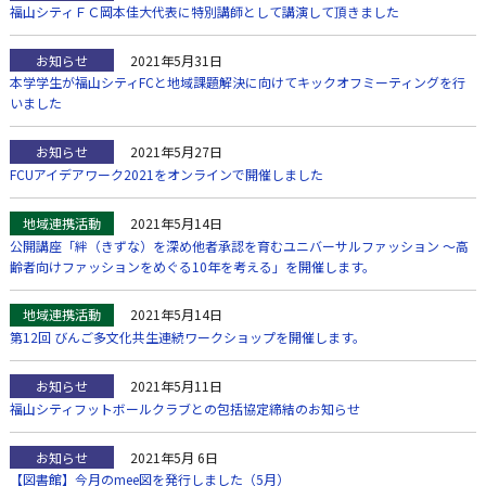
福山シティＦＣ岡本佳大代表に特別講師として講演して頂きました
お知らせ
2021年5月31日
本学学生が福山シティFCと地域課題解決に向けてキックオフミーティングを行
いました
お知らせ
2021年5月27日
FCUアイデアワーク2021をオンラインで開催しました
地域連携活動
2021年5月14日
公開講座「絆（きずな）を深め他者承認を育むユニバーサルファッション ～高
齢者向けファッションをめぐる10年を考える」を開催します。
地域連携活動
2021年5月14日
第12回 びんご多文化共生連続ワークショップを開催します。
お知らせ
2021年5月11日
福山シティフットボールクラブとの包括協定締結のお知らせ
お知らせ
2021年5月 6日
【図書館】今月のmee図を発行しました（5月）