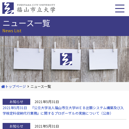
本
文
へ
移
ニュース一覧
動
News List
トップページ
ニュース一覧
お知らせ
2021年5月31日
2021年5月31日 『公立大学法人福山市立大学ＷＥＢ出願システム構築及び入
学検定料収納代行業務』に関するプロポーザルの実施について（公告）
お知らせ
2021年5月31日