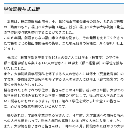
学位記授与式式辞
本日は，枝広直幹福山市長，小川眞和福山市議会議長のほか，３名のご来賓
のご臨席のもと，福山市立大学第３期生，並びに福山市立大学大学院第１期生
の学位記授与式を挙行することができました。
この６年間，創設まもない福山市立大学を励まし，その発展を支えてくださっ
た市長をはじめ福山市関係者の皆様，また地元各界の皆様に，厚く御礼申し上
げます。
先ほど，教育学部を卒業する103人の皆さんには学士（教育学）の学位を，
都市経営学部を卒業する145人の皆さんには学士（都市経営学）の学位を授与
いたしました。
また，大学院教育学研究科を修了する６人の皆さんには修士（児童教育学）の
学位を，都市経営学研究科を修了する３人の皆さんには修士（都市経営学）の
学位を授与いたしました。
授与されたそれぞれの学位は，皆さんがこの４年間，或いは２年間，大学での
勉学を通して積み重ねてきた学業・研鑽の"証"として，福山市立大学の名にお
いて授与したものであります。今日，晴れて学位を受けられた全ての皆さん
に，心からの祝意を贈りたいと思います。
振り返れば，学部を卒業される皆さんは，４年前，大学生活への期待と将来
への大きな夢をもって，開学３年目の真新しい福山市立大学に入学しました。
また，大学院を修了される皆さんは，一昨年の４月，開設されたばかりの大学