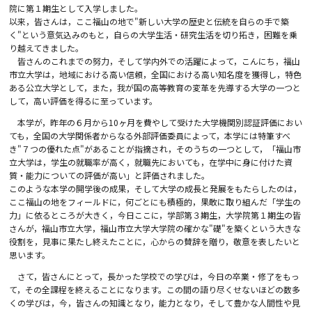
院に第１期生として入学しました。
以来，皆さんは，ここ福山の地で"新しい大学の歴史と伝統を自らの手で築
く"という意気込みのもと，自らの大学生活・研究生活を切り拓き，困難を乗
り越えてきました。
皆さんのこれまでの努力，そして学内外での活躍によって，こんにち，福山
市立大学は，地域における高い信頼，全国における高い知名度を獲得し，特色
ある公立大学として，また，我が国の高等教育の変革を先導する大学の一つと
して，高い評価を得るに至っています。
本学が，昨年の６月から10ヶ月を費やして受けた大学機関別認証評価におい
ても，全国の大学関係者からなる外部評価委員によって，本学には特筆すべ
き"７つの優れた点"があることが指摘され，そのうちの一つとして，「福山市
立大学は，学生の就職率が高く，就職先においても，在学中に身に付けた資
質・能力についての評価が高い」と評価されました。
このような本学の開学後の成果，そして大学の成長と発展をもたらしたのは，
ここ福山の地をフィールドに，何ごとにも積極的，果敢に取り組んだ「学生の
力」に依るところが大きく，今日ここに，学部第３期生，大学院第１期生の皆
さんが，福山市立大学，福山市立大学大学院の確かな"礎"を築くという大きな
役割を，見事に果たし終えたことに，心からの賛辞を贈り，敬意を表したいと
思います。
さて，皆さんにとって，長かった学校での学びは，今日の卒業・修了をもっ
て，その全課程を終えることになります。この間の語り尽くせないほどの数多
くの学びは，今，皆さんの知識となり，能力となり，そして豊かな人間性や見