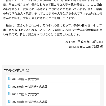
日，旅立つ皆さんが，長きにわたって福山市立大学を我が母校とし，ここ福山
の街を末永く「我が心のふるさと」とされることを願っています。また，福山
の地で得た友人・恩師，そしてこの街での大学生活を支えて下さった地域の皆
さんとの絆を，末永く大切にされることを願っています。
最後に，皆さんがこれから，それぞれの道にあって，幸多い日々を，そして
実り豊かな日々を送られることを心から祈念し，福山市立大学の全教職員の思
いを添えて，新しい旅立ちへのはなむけの言葉といたします。
2017年（平成29年）3月23日
稲垣 卓
福山市立大学 学長
学長の式辞
2026年度 入学式式辞
2025年度 学位記授与式式辞
2025年度 入学式式辞
2024年度 学位記授与式式辞