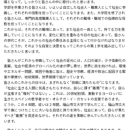
識となって，しっかりと皆さんの中に根付いたと思います。
学部を卒業される皆さんは，いよいよ自立した社会人・職業人として社会に参
画し，それぞれの役割を担っていくことになります。また，大学院を修了され
る皆さんは，専門的高度職業人として，それぞれの職場・職域での指導的な役
割を担っていくことになります。
これからは，それぞれの職場にあって，また社会の一員として，持てる力を発
揮していくことになります。変化に変化を重ねる今日の社会にあって，皆さん
の世代こそが，これからの社会の責任ある主役となって行かなければなりませ
ん。どうか，そのような自覚と決意をもってこれからの第１歩を踏み出してい
ただきたいと思います。
皆さんがこれから参画していく社会の足元には，人口の減少，少子高齢化の
進展，社会や経済のグローバル化の波が押し寄せ，世界に目を向ければ，環境
やエネルギー問題，貧困や格差に加え，歴史や宗教，経済や政治に起因する緊
張や摩擦が，地球規模，世界規模で拡がっています。
皆さんのこれからの日々は，まぎれもなく"挑戦に満ちたもの"になります。
「社会に生きる人間に気高さもたらすのは，自らに課す"義務"であって，自ら
が主張する"権利"ではない」。これは，20世紀初頭，激動するヨーロッパに
生きたスペインの哲学者ホセ・オルテガ・イ・ガセットの言葉であります。
どうか，この４年間，或いは２年間，福山市立大学で学んだこと，福山市立大
学で身につけたことに大いなる自信と誇りを持ち，社会にあって，自らが果た
すべき"義務"を見定めながら，それぞれの道を果敢に歩んでいただきたいと思
います。
皆さんにとって，今日は旅立ちの時でもあり，別れの時でもあります。今