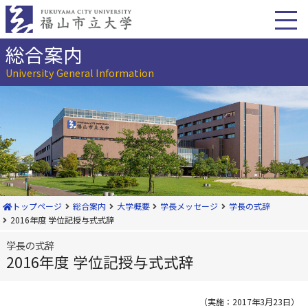
本
文
へ
移
総合案内
動
University General Information
トップページ
総合案内
大学概要
学長メッセージ
学長の式辞
2016年度 学位記授与式式辞
学長の式辞
2016年度 学位記授与式式辞
（実施：2017年3月23日）