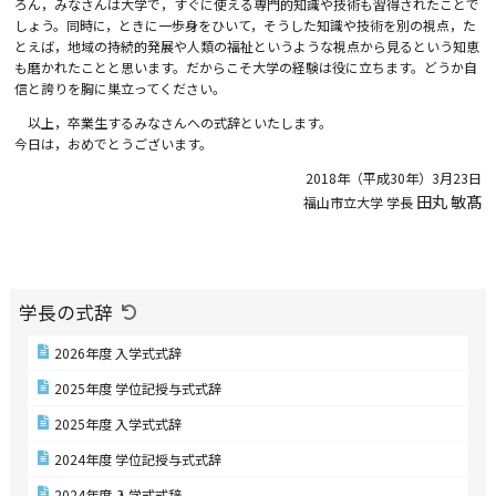
ろん，みなさんは大学で，すぐに使える専門的知識や技術も習得されたことで
しょう。同時に，ときに一歩身をひいて，そうした知識や技術を別の視点，た
とえば，地域の持続的発展や人類の福祉というような視点から見るという知恵
も磨かれたことと思います。だからこそ大学の経験は役に立ちます。どうか自
信と誇りを胸に巣立ってください。
以上，卒業生するみなさんへの式辞といたします。
今日は，おめでとうございます。
2018年（平成30年）3月23日
田丸 敏髙
福山市立大学 学長
学長の式辞
2026年度 入学式式辞
2025年度 学位記授与式式辞
2025年度 入学式式辞
2024年度 学位記授与式式辞
2024年度 入学式式辞