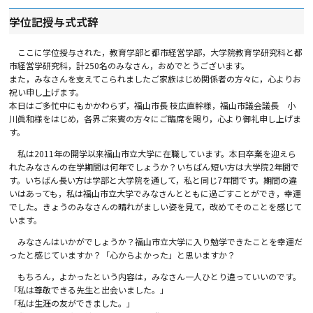
学位記授与式式辞
ここに学位授与された，教育学部と都市経営学部，大学院教育学研究科と都
市経営学研究科，計250名のみなさん，おめでとうございます。
また，みなさんを支えてこられましたご家族はじめ関係者の方々に，心よりお
祝い申し上げます。
本日はご多忙中にもかかわらず，福山市長 枝広直幹様，福山市議会議長 小
川眞和様をはじめ，各界ご来賓の方々にご臨席を賜り，心より御礼申し上げま
す。
私は2011年の開学以来福山市立大学に在職しています。本日卒業を迎えら
れたみなさんの在学期間は何年でしょうか？いちばん短い方は大学院2年間で
す。いちばん長い方は学部と大学院を通して，私と同じ7年間です。期間の違
いはあっても，私は福山市立大学でみなさんとともに過ごすことができ，幸運
でした。きょうのみなさんの晴れがましい姿を見て，改めてそのことを感じて
います。
みなさんはいかがでしょうか？福山市立大学に入り勉学できたことを幸運だ
ったと感じていますか？「心からよかった」と思いますか？
もちろん，よかったという内容は，みなさん一人ひとり違っていいのです。
「私は尊敬できる先生と出会いました。」
「私は生涯の友ができました。」