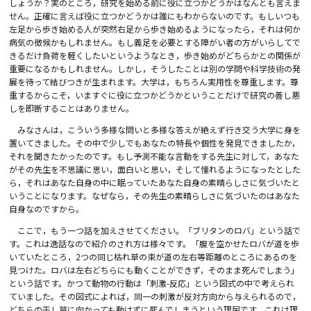
しょうか？実のところ，研究を始める前に役に立つかどうかはなんとも言えま
せん。正確に言えば役に立つかどうかは誰にもわからないのです。もしいつも
左足から歩き始める人が突然右足から歩き始めるようになったら，それは何か
病気の徴候かもしれません。もし義足を必要とする障がい者の方がいらしてで
きるだけ負荷を軽くしたいというようなとき，歩き始めがどちらかとの関係が
重要になるかもしれません。しかし，そうしたことは別の学問や科学技術の発
展を待って結びつきが生まれます。大学は，もちろん実用性を尊重します。尊
重するからこそ，いますぐに役に立つかどうかということだけで研究の善し悪
しを即断することはありません。
みなさんは，こういう多様な問いと多様な答えが絶えず行き交う大学に身を
置いてきました。その中で少しでもあなたの特長や個性を発見できましたか，
それを聞きたかったのです。もし予測不能な言動をする先生に対して，あなた
がその先生を不思議に思い，面白いと思い，そして憧れるようになったとした
ら，それはあなた自身の中に眠っていたあなた自身の素晴らしさに気づいたと
いうことになります。なぜなら，その先生の素晴らしさに気づいたのはあなた
自身なのですから。
ここで，もう一つ話を加えさせてください。「ブリタンのロバ」という話で
す。これは逸話なので紹介のされ方は様々です。「腹を空かせたロバが道を歩
いていたところ，2つの同じ枯れ草の束が道の左右等距離のところにあるのを
見つけた。ロバは左右どちらにも動くことができず，そのまま死んでしまう」
という話です。かつて動物の行動は「刺激-反応」という図式の中で考えられ
ていました。その図式によれば，同一の刺激が反対方向から与えられるので，
どちらの干し草に向かっても動けずに死んでしまうという理屈です。これは理