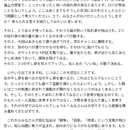
論上の想定で，じっさいまったく同一の枯れ草の束などありえず，ロバが死ぬ
こともないでしょう。ここはあくまでもそうした状況におかれたとしたらとい
う問題として考えてください。さて，みなさんがロバだとしたらどうします
か？ 考えられる答えを紹介してみたいと思います。
その１．とりあえず待ってみる。そのうち風が吹いて枯れ草が飛ばされ，2つ
の枯れ草の束の量が違ってくるのを待って行動する。
その２．今回はあきらめて通り過ぎて行き，次のチャンスに期待する。
その３．別のロバが通りかかるのを待ち，そのロバに助けてもらう。
その４．ポケットから十円玉を取り出し，裏が出たら右，表が出たら左とあら
かじめ決めておいて，硬貨を投げてみる。
その５．2つの干し草を写メでアップし，右と左の「いいね」の数で決める。
いろいろ出てきますね。じつはここが大切なところです。
右の干し草を食べるか左の干し草を食べるか，これはどちらでもいいことで
す。さっさとどちらでも食べて空腹を満たしたらよいでしょう。しかし，人間
には二つの刺激に挟まれて身動きが取れなくなるというのはよくあることで
す。そして，そのときこそあれこれ考えてみるという思考が始まるのです。し
かもたった一人孤独に思考するのではなく，大勢を巻き込んで楽しく思考す
る，それが大学ではなかったでしょうか？みなさんは大学でそうした経験を積
み重ねてきたはずです。
これからみなさんが挑む社会は「競争」「効率」「改革」という言葉が飛び
交い，知らぬ間に焦りが生まれ，前のめりになりがちな状態にあります。もち