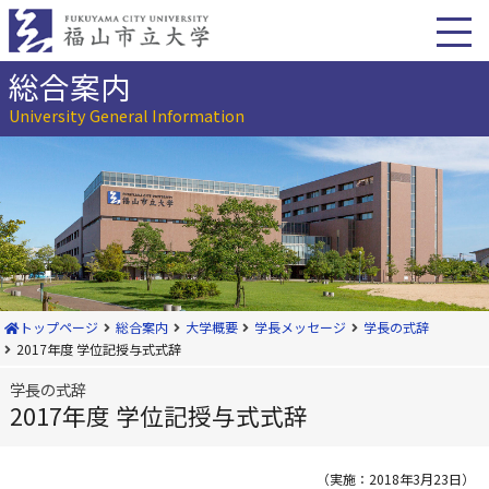
本
文
へ
移
総合案内
動
University General Information
トップページ
総合案内
大学概要
学長メッセージ
学長の式辞
2017年度 学位記授与式式辞
学長の式辞
2017年度 学位記授与式式辞
（実施：2018年3月23日）