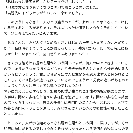
「私はもっと研究を続けたいテーマを発見しました。」
「地域の方と知り合いになりこの地で働こうと思いました。」
「実習先の子どもたちがかわいくて幸せでした。」
このようにみなさん一人ひとり違うのですが，よかったと思えることには何
か共通するところがあります。それはいったい何でしょうか？そのことについ
て，少し考えてみたいと思います。
みなさんは，ふだん歩き始めるとき，はじめの一歩は右足ですか，左足です
か？ 私は時折そういうことが気になります。残念ながらまだその研究には取
りかかれていませんが，面白そうではありませんか？
さて歩き始めは右足か左足かという問いですが，個人の中では定まっている
のでしょうか？つまりほとんど右足から歩き始める人と左足から歩き始める人
がいるというように。右足から踏み出す人と左足から踏み出す人と分かれると
したら，それは性格の違いを表しているのでしょうか？男女の違いがあるので
しょうか？大人と子どもでは違うのでしょうか？
問いに答えようとするとき，無数の仮説が生まれ法則性の探究が始まります。
大学は，問いの多様性と答えの多様性を追求しています。問いの多様性は教養
の広さから生まれます。答えの多様性は専門性の深さから生まれます。大学で
教養と専門を学ぶことを通して，みなさんは問いと答えの多様性を知ったこと
と思います。
ところで，人が歩き始めるとき右足か左足かという問いに戻りますが，その
研究に意味があるのでしょうか？それがわかったところで何かの役に立つので