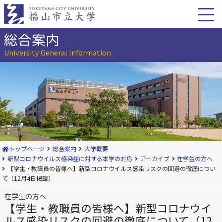
本
文
へ
移
総合案内
動
University General Information
トップページ
総合案内
大学概要
新型コロナウイルス感染症に対する本学の対応
アーカイブ
在学生の方へ
【学生・教職員の皆様へ】新型コロナウイルス感染リスクの回避の徹底につい
て（12月4日掲載）
在学生の方へ
【学生・教職員の皆様へ】新型コロナウイ
ルス感染リスクの回避の徹底について（12