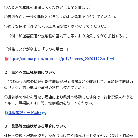
○人と人の距離を確保してください（１ｍを目安に）。
○普段から，十分な睡眠とバランスのよい食事を心がけてください。
○適度な保湿（湿度
40
％以上を目安に）を心がけてください。
（例：加湿器使用や洗濯物の室内干し等により換気しながら加湿する。）
『感染リスクが高まる「５つの場面」』
https://corona.go.jp/proposal/pdf/5scenes_20201102.pdf
２ 県外への広域移動について
○移動先の感染状況や都道府県が出す情報などを確認して，当該都道府県内
のリスクが高い地域や施設の利用は控えてください。
○帰省等のやむを得ない理由により県外へ移動した場合は，行動記録を行うと
ともに，帰福後１４日間，健康観察を行ってください。
体調管理カード.xlsx
３ 発熱等の症状がある場合について
外出・登校・出勤を控え，かかりつけ医や積極ガードダイヤル（受診・相談セ