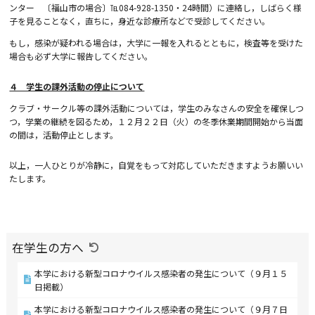
ンター 〔福山市の場合〕℡
084-928-1350
・
24
時間）に連絡し，しばらく様
子を見ることなく，直ちに，身近な診療所などで受診してください。
もし，感染が疑われる場合は，大学に一報を入れるとともに，検査等を受けた
場合も必ず大学に報告してください。
４ 学生の課外活動の停止について
クラブ・サークル等の課外活動については，学生のみなさんの安全を確保しつ
つ，学業の継続を図るため，１２月２２日（火）の冬季休業期間開始から当面
の間は，活動停止とします。
以上，一人ひとりが冷静に，自覚をもって対応していただきますようお願いい
たします。
在学生の方へ
本学における新型コロナウイルス感染者の発生について（９月１５
日掲載）
本学における新型コロナウイルス感染者の発生について（９月７日