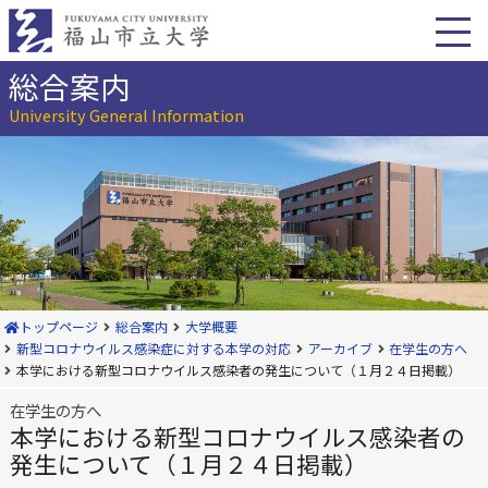
本
文
へ
移
総合案内
動
University General Information
トップページ
総合案内
大学概要
新型コロナウイルス感染症に対する本学の対応
アーカイブ
在学生の方へ
本学における新型コロナウイルス感染者の発生について（１月２４日掲載）
在学生の方へ
本学における新型コロナウイルス感染者の
発生について（１月２４日掲載）