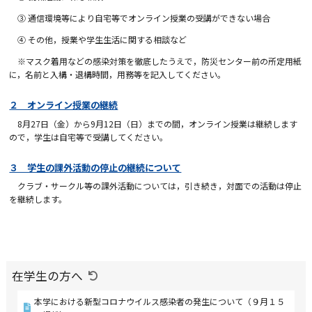
③ 通信環境等により自宅等でオンライン授業の受講ができない場合
④ その他，授業や学生生活に関する相談など
※マスク着用などの感染対策を徹底したうえで，防災センター前の所定用紙
に，名前と入構・退構時間，用務等を記入してください。
２ オンライン授業の継続
8月
27
日（金）から9月12日（日）までの間，オンライン授業は継続します
ので，学生は自宅等で受講してください。
３ 学生の課外活動の停止の継続について
クラブ・サークル等の課外活動については，引き続き，対面での活動は停止
を継続します。
在学生の方へ
本学における新型コロナウイルス感染者の発生について（９月１５