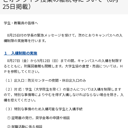
25日掲載）
学生・教職員の皆様へ
8月25日付の学長の緊急メッセージを受けて，次のとおりキャンパスへの入
構制限の実施等を行います。
１ 入構制限の実施
8月27日（金）から9月12日（日）までの間，キャンパスへの入構を制限す
るとともに，附属図書館も閉館します。大学生協の食堂・売店については，Ｈ
Ｐを参照してください。
（１）出入口：防災センターの夜間・休日出入口のみ
（２）対 応：学生（大学院生を除く）の皆さんについては入構を制限します
ので，特別な事情等によりやむを得ず入構しなければならない場合を除き，入
構を控えてください。
（３）特別な事情のため入構可能な学生と入構手続
① 証明書の発行，奨学金等の申請や相談
② 就職活動に係る相談