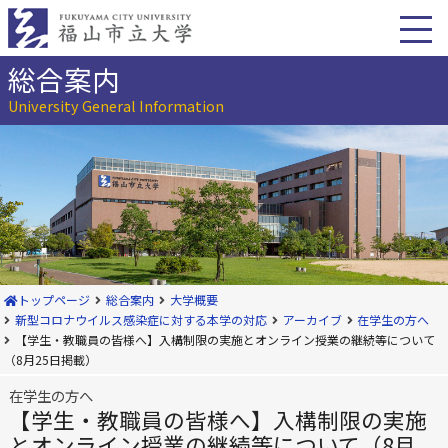
本
文
へ
移
総合案内
動
University General Information
トップページ
総合案内
大学概要
新型コロナウイルス感染症に対する本学の対応
アーカイブ
在学生の方へ
【学生・教職員の皆様へ】入構制限の実施とオンライン授業の継続等について
（8月25日掲載）
在学生の方へ
【学生・教職員の皆様へ】入構制限の実施
とオンライン授業の継続等について（8月