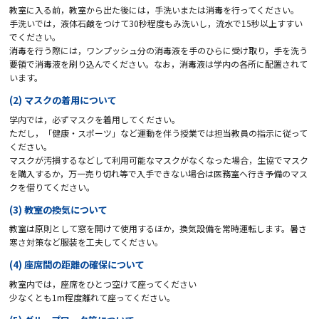
教室に入る前，教室から出た後には，手洗いまたは消毒を行ってください。
手洗いでは，液体石鹸をつけて30秒程度もみ洗いし，流水で15秒以上すすい
でください。
消毒を行う際には，ワンプッシュ分の消毒液を手のひらに受け取り，手を洗う
要領で消毒液を刷り込んでください。なお，消毒液は学内の各所に配置されて
います。
(2) マスクの着用について
学内では，必ずマスクを着用してください。
ただし，「健康・スポーツ」など運動を伴う授業では担当教員の指示に従って
ください。
マスクが汚損するなどして利用可能なマスクがなくなった場合，生協でマスク
を購入するか，万一売り切れ等で入手できない場合は医務室へ行き予備のマス
クを借りてください。
(3) 教室の換気について
教室は原則として窓を開けて使用するほか，換気設備を常時運転します。暑さ
寒さ対策など服装を工夫してください。
(4) 座席間の距離の確保について
教室内では，座席をひとつ空けて座ってください
少なくとも1m程度離れて座ってください。