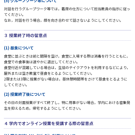
(5) グループワーク等について
対話を行うグループワーク等では，着席の仕方について担当教員の指示に従っ
てください。
なお，対話を行う場合，顔を向き合わせて話さないようにしてください。
３ 授業終了時の留意点
(1) 昼食について
食堂に並ぶときは前と間隔を空け，食堂に入場する際は消毒を行うとともに，
食堂での食事後は速やかに退出してください。
食堂付近が混雑している場合は，生協のテイクアウトを利用するなどにより，
屋外または空き教室で昼食をとるようにしてください。
2限または3限に授業がない場合は，昼休憩時間帯をさけて昼食をとるように
してください。
(2) 授業終了後について
その日の対面授業がすべて終了し，特に用事がない場合，学内における密集発
生を抑えるため，帰宅するようにしてください。
４ 学内でオンライン授業を受講する際の留意点