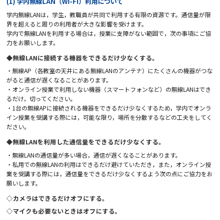
(1) 学内無線LAN（Wi-Fi）利用について
学内無線LANは，学生，教職員が共同で利用する有限の資源です。通信量が限
界を超えると周りの利用者が大きな影響を受けます。
学内で無線LANを利用する場合は，授業に支障がない範囲で，次の事項にご協
力をお願いします。
◆無線LANに接続する機器をできるだけ少なくする。
・無線AP（各教室の天井にある無線LANのアンテナ）にたくさんの機器がつな
がると通信が遅くなることがあります。
・オンライン授業で利用しない機器（スマートフォンなど）の無線LANはでき
るだけ，切ってください。
・1台の無線APに接続される機器をできるだけ少なくするため，学内でオンラ
イン授業を受講する際には，可能な限り，場所を分散するなどの工夫をしてく
ださい。
◆無線LANを利用した通信量をできるだけ少なくする。
・無線LANの通信量が多い場合，通信が遅くなることがあります。
・私用での無線LANの利用はできるだけ避けていただき，また，オンライン授
業を受講する際には，通信量をできるだけ少なくするよう次の点にご協力をお
願いします。
◇カメラはできるだけオフにする。
◇マイクも必要ないときはオフにする。