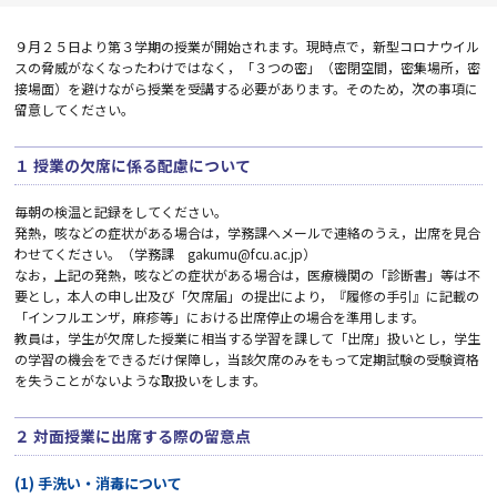
９月２５日より第３学期の授業が開始されます。現時点で，新型コロナウイル
スの脅威がなくなったわけではなく，「３つの密」（密閉空間，密集場所，密
接場面）を避けながら授業を受講する必要があります。そのため，次の事項に
留意してください。
１ 授業の欠席に係る配慮について
毎朝の検温と記録をしてください。
発熱，咳などの症状がある場合は，学務課へメールで連絡のうえ，出席を見合
わせてください。（学務課 gakumu@fcu.ac.jp）
なお，上記の発熱，咳などの症状がある場合は，医療機関の「診断書」等は不
要とし，本人の申し出及び「欠席届」の提出により，『履修の手引』に記載の
「インフルエンザ，麻疹等」における出席停止の場合を準用します。
教員は，学生が欠席した授業に相当する学習を課して「出席」扱いとし，学生
の学習の機会をできるだけ保障し，当該欠席のみをもって定期試験の受験資格
を失うことがないような取扱いをします。
２ 対面授業に出席する際の留意点
(1) 手洗い・消毒について