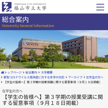
本
文
へ
移
総合案内
動
University General Information
トップページ
総合案内
大学概要
新型コロナウイルス感染症に対する本学の対応
アーカイブ
在学生の方へ
【学生の皆様へ】第３学期の授業受講に関する留意事項（９月１８日掲載）
在学生の方へ
【学生の皆様へ】第３学期の授業受講に関
する留意事項（９月１８日掲載）