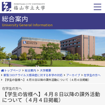
本
文
へ
移
総合案内
動
University General Information
トップページ
総合案内
大学概要
新型コロナウイルス感染症に対する本学の対応
アーカイブ
在学生の方へ
【学生の皆様へ】４月８日以降の課外活動について（４月４日掲載）
在学生の方へ
【学生の皆様へ】４月８日以降の課外活動
について（４月４日掲載）