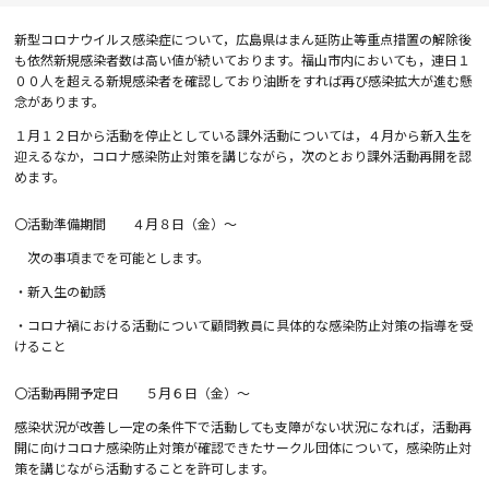
新型コロナウイルス感染症について，広島県はまん延防止等重点措置の解除後
も依然新規感染者数は高い値が続いております。福山市内においても，連日１
００人を超える新規感染者を確認しており油断をすれば再び感染拡大が進む懸
念があります。
１月１２日から活動を停止としている課外活動については，４月から新入生を
迎えるなか，コロナ感染防止対策を講じながら，次のとおり課外活動再開を認
めます。
〇活動準備期間 ４月８日（金）～
次の事項までを可能とします。
・新入生の勧誘
・コロナ禍における活動について顧問教員に具体的な感染防止対策の指導を受
けること
〇活動再開予定日 ５月６日（金）～
感染状況が改善し一定の条件下で活動しても支障がない状況になれば，活動再
開に向けコロナ感染防止対策が確認できたサークル団体について，感染防止対
策を講じながら活動することを許可します。