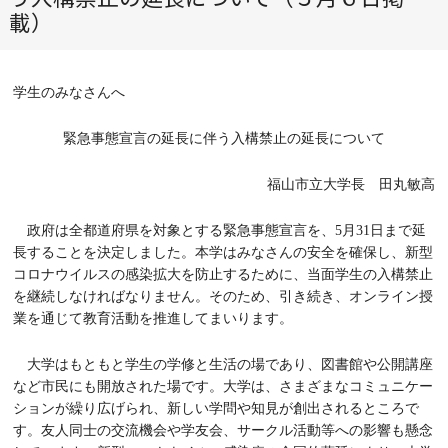
載）
学生のみなさんへ
緊急事態宣言の延長に伴う入構禁止の延長について
福山市立大学長 田丸敏高
政府は全都道府県を対象とする緊急事態宣言を、
5
月
31
日まで延
長することを決定しました。本学はみなさんの安全を確保し、新型
コロナウイルスの感染拡大を防止するために、当面学生の入構禁止
を継続しなければなりません。そのため、引き続き、オンライン授
業を通じて教育活動を推進してまいります。
大学はもともと学生の学修と生活の場であり、図書館や公開講座
など市民にも開放された場です。大学は、さまざまなコミュニケー
ションが繰り広げられ、新しい学問や知見が創出されるところで
す。友人同士の交流機会や学友会、サークル活動等への影響も懸念