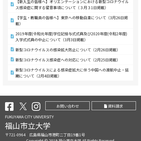
【新入生の皆様へ】オリエンテーションにおける新型コロナウイル
ス感染症に関する留意事項について（３月３1日掲載）
【学生・教職員の皆様へ】東京への移動自粛について（3月26日掲
載）
2019年度(令和元年度)学位記授与式式典及び2020年度(令和2年度)
入学式式典の中止について（3月3日掲載）
新型コロナウイルスの感染拡大防止について（2月26日掲載）
新型コロナウイルス感染症への対応について（2月25日掲載）
新型コロナウイルスによる感染症拡大に伴う中国への渡航中止・延
期について（2月4日掲載）
お問い合わせ
資料請求
FUKUYAMA CITY UNIVERSITY
福山市立大学
〒721-0964 広島県福山市港町二丁目19番1号
Copyright © 2019 福山市立大学 All Rights Reserved.