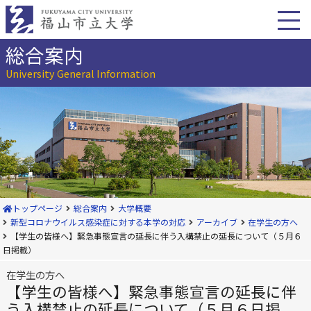
本
文
へ
移
総合案内
動
University General Information
トップページ
総合案内
大学概要
新型コロナウイルス感染症に対する本学の対応
アーカイブ
在学生の方へ
【学生の皆様へ】緊急事態宣言の延長に伴う入構禁止の延長について（５月６
日掲載）
在学生の方へ
【学生の皆様へ】緊急事態宣言の延長に伴
う入構禁止の延長について（５月６日掲