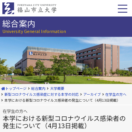
本
文
へ
移
総合案内
動
University General Information
トップページ
総合案内
大学概要
新型コロナウイルス感染症に対する本学の対応
アーカイブ
在学生の方へ
本学における新型コロナウイルス感染者の発生について（4月13日掲載）
在学生の方へ
本学における新型コロナウイルス感染者の
発生について（4月13日掲載）