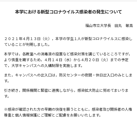
本学における新型コロナウイルス感染者の発生について
福山市立大学長 田丸 敏高
２０２１年４月１３日（火），本学の学生１人が新型コロナウイルスに感染し
ていることが判明しました。
本学では，各教室への消毒液の設置など感染対策を講じているところですが，
より慎重を期するため，４月１４日（水）から４月２０日（火）までの予定
で，大学キャンパスへの入構制限を実施します。
また，キャンパスへの出入口は，防災センターの夜間・休日出入口のみとしま
す。
引き続き，関係機関と緊密に連携しながら，感染拡大防止に努めてまいりま
す。
※感染が確認された方の早期の快復を願うとともに，感染者及び関係者の人権
尊重と個人情報保護にご理解とご配慮をお願いいたします。