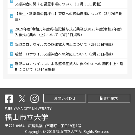
ス感染症に関する留意事項について（３月３1日掲載）
【学生・教職員の皆様へ】東京への移動自粛について（3月26日掲
載）
2019年度(令和元年度)学位記授与式式典及び2020年度(令和2年度)
入学式式典の中止について（3月3日掲載）
新型コロナウイルスの感染拡大防止について（2月26日掲載）
新型コロナウイルス感染症への対応について（2月25日掲載）
新型コロナウイルスによる感染症拡大に伴う中国への渡航中止・延
期について（2月4日掲載）
お問い合わせ
資料請求
FUKUYAMA CITY UNIVERSITY
福山市立大学
〒721-0964 広島県福山市港町二丁目19番1号
Copyright © 2019 福山市立大学 All Rights Reserved.