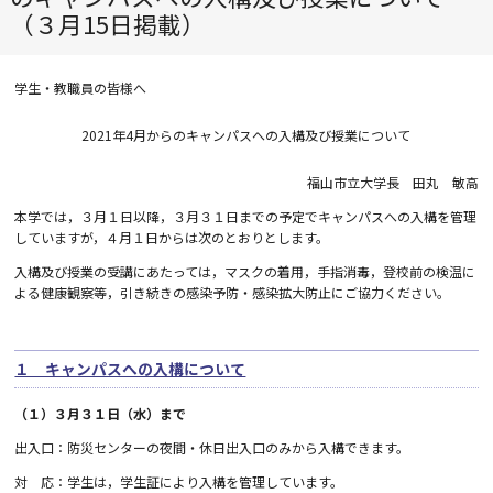
（３月15日掲載）
学生・教職員の皆様へ
2021年4月からのキャンパスへの入構及び授業について
福山市立大学長 田丸 敏高
本学では，３月１日以降，３月３１日までの予定でキャンパスへの入構を管理
していますが，４月１日からは次のとおりとします。
入構及び授業の受講にあたっては，マスクの着用，手指消毒，登校前の検温に
よる健康観察等，引き続きの感染予防・感染拡大防止にご協力ください。
１ キャンパスへの入構について
（１）３月３１日（水）まで
出入口：防災センターの夜間・休日出入口のみから入構できます。
対 応：学生は，学生証により入構を管理しています。