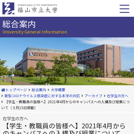
本
文
へ
移
総合案内
動
University General Information
トップページ
総合案内
大学概要
新型コロナウイルス感染症に対する本学の対応
アーカイブ
在学生の方へ
【学生・教職員の皆様へ】2021年4月からのキャンパスへの入構及び授業につ
いて（３月15日掲載）
在学生の方へ
【学生・教職員の皆様へ】2021年4月から
のキャンパスへの入構及び授業について