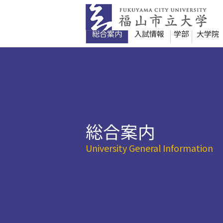
本
文
へ
総合案内
入試情報
学部
大学院
移
動
総合案内
University General Information